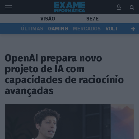
VISÃO
SE7E
ÚLTIMAS
GAMING
MERCADOS
VOLT
EI TV
TESTES
ASSINANTES
OpenAI prepara novo
projeto de IA com
capacidades de raciocínio
avançadas