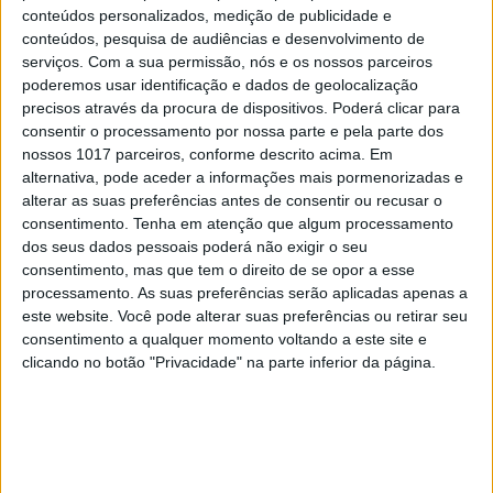
conteúdos personalizados, medição de publicidade e
conteúdos, pesquisa de audiências e desenvolvimento de
serviços.
Com a sua permissão, nós e os nossos parceiros
poderemos usar identificação e dados de geolocalização
precisos através da procura de dispositivos. Poderá clicar para
consentir o processamento por nossa parte e pela parte dos
nossos 1017 parceiros, conforme descrito acima. Em
alternativa, pode aceder a informações mais pormenorizadas e
alterar as suas preferências antes de consentir ou recusar o
consentimento.
Tenha em atenção que algum processamento
MERCADOS
dos seus dados pessoais poderá não exigir o seu
Resgates a hackers subiram para mais
consentimento, mas que tem o direito de se opor a esse
processamento. As suas preferências serão aplicadas apenas a
de mil milhões de dólares
este website. Você pode alterar suas preferências ou retirar seu
consentimento a qualquer momento voltando a este site e
clicando no botão "Privacidade" na parte inferior da página.
CAPA DA EDIÇÃO