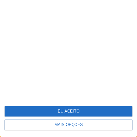
O grande negócio dos centros de dados
EU ACEITO
MAIS OPÇÕES