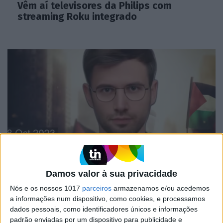
Vêm aí televisores da Philips com
streaming Roku integrado
MERCADOS
Damos valor à sua privacidade
Hackers iranianos interrompem serviço
de TV com vídeos de notícias falseados
Nós e os nossos 1017
parceiros
armazenamos e/ou acedemos
a informações num dispositivo, como cookies, e processamos
dados pessoais, como identificadores únicos e informações
padrão enviadas por um dispositivo para publicidade e