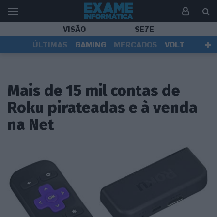
VISÃO
SE7E
ÚLTIMAS
GAMING
MERCADOS
VOLT
EI TV
TESTES
ASSINANTES
Mais de 15 mil contas de
Roku pirateadas e à venda
na Net