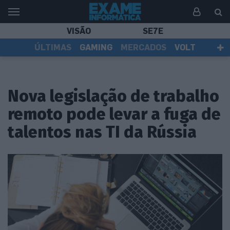
VISÃO
SE7E
ÚLTIMAS
GAMING
MERCADOS
VOLT
EI TV
TESTES
ASSINANTES
Nova legislação de trabalho
remoto pode levar a fuga de
talentos nas TI da Rússia