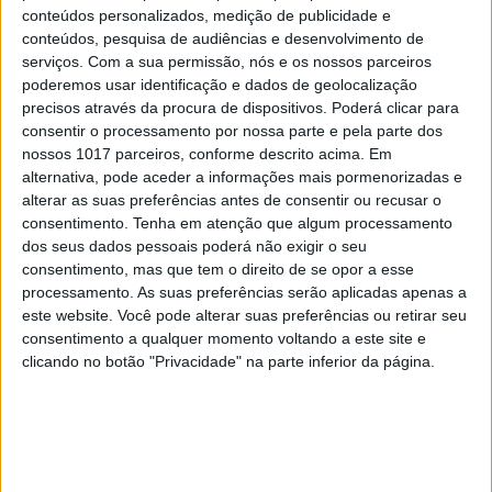
conteúdos personalizados, medição de publicidade e
conteúdos, pesquisa de audiências e desenvolvimento de
serviços.
Com a sua permissão, nós e os nossos parceiros
poderemos usar identificação e dados de geolocalização
precisos através da procura de dispositivos. Poderá clicar para
consentir o processamento por nossa parte e pela parte dos
nossos 1017 parceiros, conforme descrito acima. Em
alternativa, pode aceder a informações mais pormenorizadas e
SOCIEDADE
EXCLUSIVO
alterar as suas preferências antes de consentir ou recusar o
Somos felizes à distância? O que
consentimento.
Tenha em atenção que algum processamento
pensam os portugueses do ensino e
dos seus dados pessoais poderá não exigir o seu
consentimento, mas que tem o direito de se opor a esse
trabalho remotos
processamento. As suas preferências serão aplicadas apenas a
este website. Você pode alterar suas preferências ou retirar seu
consentimento a qualquer momento voltando a este site e
clicando no botão "Privacidade" na parte inferior da página.