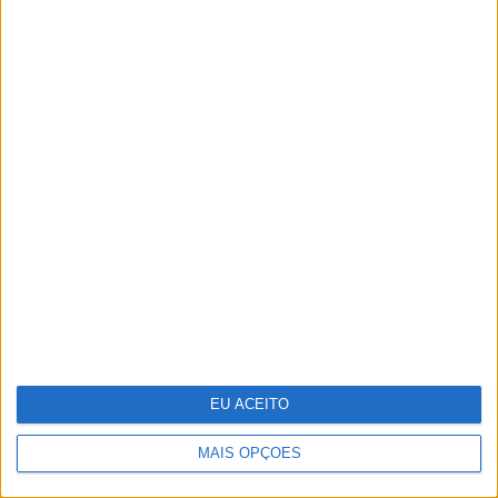
Os visuais dos famosos na XXVIII Gala
dos Globos de Ouro
EU ACEITO
MAIS OPÇÕES