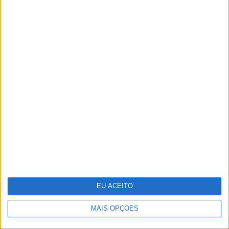
O que muda com as novas regras para
aceder ao crédito à habitação
EU ACEITO
MAIS OPÇÕES
CARAS Decoração: 10 ideias para
transformar o velho em novo