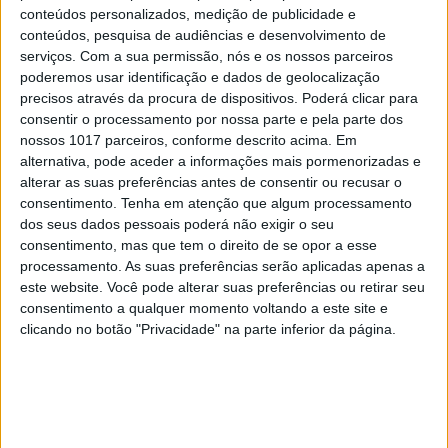
conteúdos personalizados, medição de publicidade e
conteúdos, pesquisa de audiências e desenvolvimento de
serviços.
Com a sua permissão, nós e os nossos parceiros
poderemos usar identificação e dados de geolocalização
precisos através da procura de dispositivos. Poderá clicar para
consentir o processamento por nossa parte e pela parte dos
nossos 1017 parceiros, conforme descrito acima. Em
MERCADOS
alternativa, pode aceder a informações mais pormenorizadas e
Cidade de Roterdão vai desmantelar
alterar as suas preferências antes de consentir ou recusar o
ponte histórica para o iate de Jeff Bezos
consentimento.
Tenha em atenção que algum processamento
passar
dos seus dados pessoais poderá não exigir o seu
consentimento, mas que tem o direito de se opor a esse
processamento. As suas preferências serão aplicadas apenas a
este website. Você pode alterar suas preferências ou retirar seu
consentimento a qualquer momento voltando a este site e
clicando no botão "Privacidade" na parte inferior da página.
CAPA DA EDIÇÃO