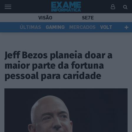
VISÃO
SE7E
ÚLTIMAS
GAMING
MERCADOS
VOLT
EI TV
TESTES
ASSINANTES
Jeff Bezos planeia doar a
maior parte da fortuna
pessoal para caridade