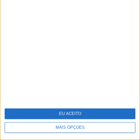
Do ponto A ao G, eis o mapa de prazer
da mulher
EU ACEITO
MAIS OPÇÕES