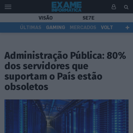
VISÃO
SE7E
ÚLTIMAS
GAMING
MERCADOS
VOLT
EI TV
TESTES
ASSINANTES
Administração Pública: 80%
dos servidores que
suportam o País estão
obsoletos