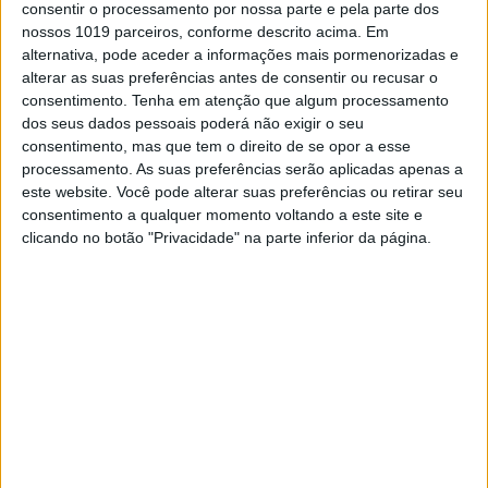
consentir o processamento por nossa parte e pela parte dos
nossos 1019 parceiros, conforme descrito acima. Em
alternativa, pode aceder a informações mais pormenorizadas e
alterar as suas preferências antes de consentir ou recusar o
consentimento.
Tenha em atenção que algum processamento
dos seus dados pessoais poderá não exigir o seu
consentimento, mas que tem o direito de se opor a esse
POLÍTICA
processamento. As suas preferências serão aplicadas apenas a
Retenção na fonte baixa este mês e
este website. Você pode alterar suas preferências ou retirar seu
vai trazer menos reembolso do IRS
consentimento a qualquer momento voltando a este site e
Os funcionários públicos começam hoje a
clicando no botão "Privacidade" na parte inferior da página.
receber o salário de janeiro, com o valor líquido
a refletir os aumentos salariais e a descida da
retenção na fonte do IRS que ditará, mais à
frente, uma redução do reembolso