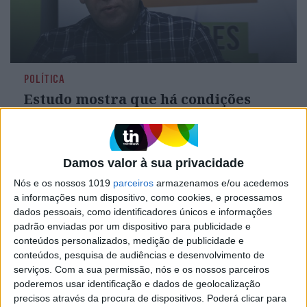
POLÍTICA
Estudo mostra que há condições
para reduzir contribuições para
ADSE
O coordenador da Frente Comum, Sebastião
Santana, disse hoje que as projeções do estudo
Damos valor à sua privacidade
sobre a sustentabilidade da ADSE, hoje
Nós e os nossos 1019
parceiros
armazenamos e/ou acedemos
apresentado, indicam que há espaço para
a informações num dispositivo, como cookies, e processamos
reduzir as contribuições
dados pessoais, como identificadores únicos e informações
padrão enviadas por um dispositivo para publicidade e
conteúdos personalizados, medição de publicidade e
conteúdos, pesquisa de audiências e desenvolvimento de
serviços.
Com a sua permissão, nós e os nossos parceiros
poderemos usar identificação e dados de geolocalização
precisos através da procura de dispositivos. Poderá clicar para