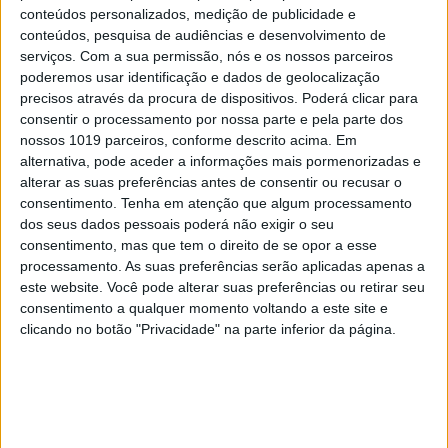
conteúdos personalizados, medição de publicidade e
conteúdos, pesquisa de audiências e desenvolvimento de
Ainda a pensar nos profissionais do mundo dos desportos
serviços.
Com a sua permissão, nós e os nossos parceiros
poderemos usar identificação e dados de geolocalização
eletrónicos (e-sports) e jogadores competitivos, foi
precisos através da procura de dispositivos. Poderá clicar para
anunciado o PRO 2 Lightspeed, uma evolução do modelo
consentir o processamento por nossa parte e pela parte dos
anterior que mantém o design ambidestro, combinando-o
nossos 1019 parceiros, conforme descrito acima. Em
alternativa, pode aceder a informações mais pormenorizadas e
com componentes atualizados e um desempenho
alterar as suas preferências antes de consentir ou recusar o
melhorado, afirma a Logitech.
consentimento.
Tenha em atenção que algum processamento
dos seus dados pessoais poderá não exigir o seu
Já o teclado PRO X TKL Rapid estreia switches
consentimento, mas que tem o direito de se opor a esse
analógicos magnéticos, com pontos de atuação que
processamento. As suas preferências serão aplicadas apenas a
este website. Você pode alterar suas preferências ou retirar seu
podem ser ajustados sem recorrer a software,
consentimento a qualquer momento voltando a este site e
permitindo executar comandos e movimentos com maior
clicando no botão "Privacidade" na parte inferior da página.
rapidez e precisão. Em destaque está também a
integração de tecnologia SOCD (Simultaneous Opposing
Cardinal Directions) para maior controlo sobre as
jogadas durante as partidas.