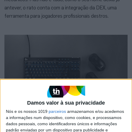
antever, o rato conta com a integração da DEX, uma
ferramenta para jogadores profissionais destros.
Damos valor à sua privacidade
Os ratos PRO X Superlight 2 DEX e PRO 2 LIGHTSPEED estão
Nós e os nossos 1019
parceiros
armazenamos e/ou acedemos
disponíveis por 169,99 euros e 139,99 euros, respetivamente. O
a informações num dispositivo, como cookies, e processamos
teclado PRO X TKL Rapid chega mais tarde, em dezembro, com um
dados pessoais, como identificadores únicos e informações
preço de 189,99 euros
padrão enviadas por um dispositivo para publicidade e