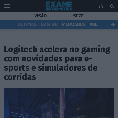
VISÃO
SE7E
ÚLTIMAS
GAMING
MERCADOS
VOLT
EI TV
TESTES
ASSINANTES
Logitech acelera no gaming
com novidades para e-
sports e simuladores de
corridas