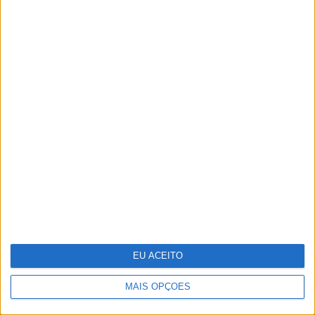
O futuro começou esta noite. Como foi
preparado o 25 de Abril
EU ACEITO
MAIS OPÇÕES