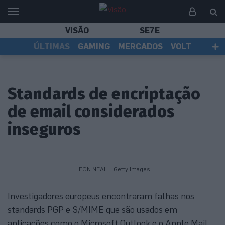
VISÃO
SE7E
ÚLTIMAS
GAMING
MERCADOS
VOLT
EI TV
TESTES
ASSINANTES
Standards de encriptação
de email considerados
inseguros
LEON NEAL _ Getty Images
Investigadores europeus encontraram falhas nos
standards PGP e S/MIME que são usados em
aplicações como o Microsoft Outlook e o Apple Mail.