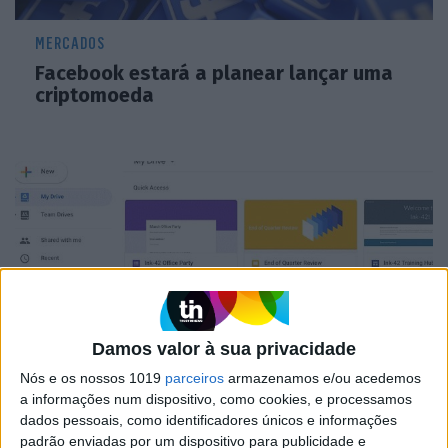
MERCADOS
Facebook estará a planear lançar uma
criptomoeda
Damos valor à sua privacidade
Nós e os nossos 1019
parceiros
armazenamos e/ou acedemos
INTERNET
a informações num dispositivo, como cookies, e processamos
Google redesenha Drive para se parecer
dados pessoais, como identificadores únicos e informações
mais com Gmail
padrão enviadas por um dispositivo para publicidade e