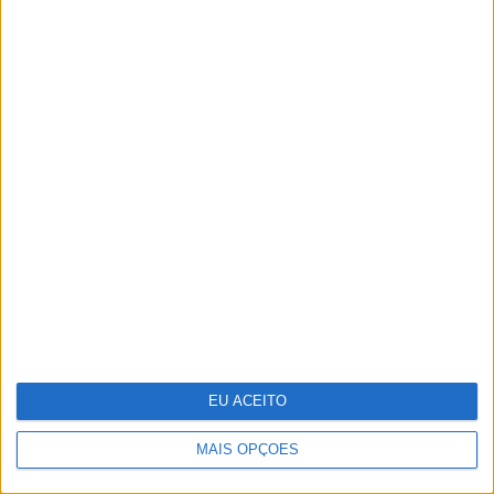
Adalberto Ribeiro: “Não procuramos
seguir modas nem programar em função
do que é mais mediático. Procuramos
artistas que tenham autenticidade,
qualidade e algo para dizer em palco”
EU ACEITO
MAIS OPÇÕES
Bárbara Branco e José Condessa em
cenas eróticas em "O Crime do Padre