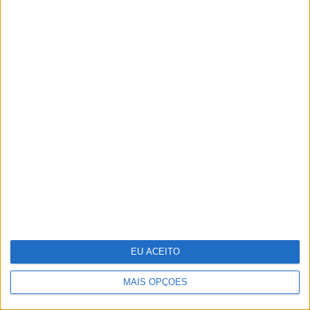
Dia da Criança: 5 sugestões para te
divertires
EU ACEITO
MAIS OPÇÕES