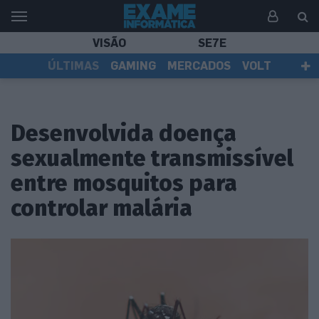
VISÃO
SE7E
ÚLTIMAS
GAMING
MERCADOS
VOLT
EI TV
TESTES
ASSINANTES
Desenvolvida doença
sexualmente transmissível
entre mosquitos para
controlar malária