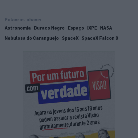
Palavras-chave:
Astronomia
Buraco Negro
Espaço
IXPE
NASA
Nebulosa do Caranguejo
SpaceX
SpaceX Falcon 9