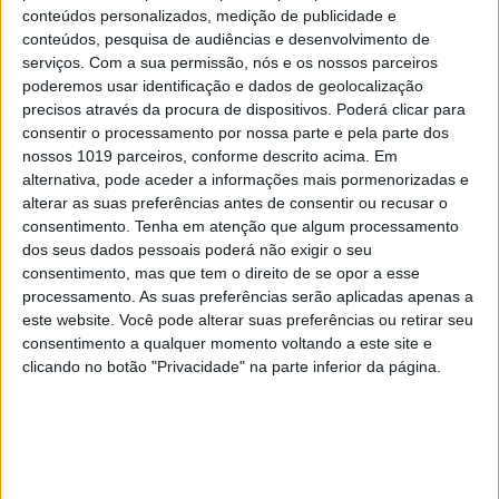
conteúdos personalizados, medição de publicidade e
OPINIÃO
conteúdos, pesquisa de audiências e desenvolvimento de
Ceuta e os idiotas úteis do trumpismo
serviços.
Com a sua permissão, nós e os nossos parceiros
na Europa
poderemos usar identificação e dados de geolocalização
precisos através da procura de dispositivos. Poderá clicar para
consentir o processamento por nossa parte e pela parte dos
nossos 1019 parceiros, conforme descrito acima. Em
alternativa, pode aceder a informações mais pormenorizadas e
alterar as suas preferências antes de consentir ou recusar o
consentimento.
Tenha em atenção que algum processamento
dos seus dados pessoais poderá não exigir o seu
consentimento, mas que tem o direito de se opor a esse
processamento. As suas preferências serão aplicadas apenas a
este website. Você pode alterar suas preferências ou retirar seu
consentimento a qualquer momento voltando a este site e
clicando no botão "Privacidade" na parte inferior da página.
CULTURA
EXCLUSIVO
“Calle Málaga”: Carmen Maura põe a
velhice nua e o cinema em sentido