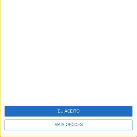
Lady Kitty Spencer regressa a Roma
para o desfile de alta-costura de Dolce
& Gabbana
EU ACEITO
MAIS OPÇÕES