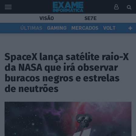
VISÃO
SE7E
ÚLTIMAS
GAMING
MERCADOS
VOLT
EI TV
TESTES
ASSINANTES
SpaceX lança satélite raio-X
da NASA que irá observar
buracos negros e estrelas
de neutrões