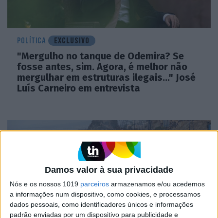
POLÍTICA
EXCLUSIVO
"Mergulho no tanque de Odemira? Se
fosse antes, sim. Agora, é melhor não
mergulhar em estruturas ilegais..." José
Luís Carneiro em entrevista
Damos valor à sua privacidade
Nós e os nossos 1019
parceiros
armazenamos e/ou acedemos
a informações num dispositivo, como cookies, e processamos
dados pessoais, como identificadores únicos e informações
padrão enviadas por um dispositivo para publicidade e