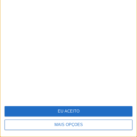
Estas são as 8 fantasias sexuais mais
comuns das mulheres
EU ACEITO
MAIS OPÇÕES