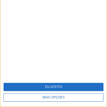
Joana Solnado anuncia segunda
gravidez e um novo namorado
EU ACEITO
Vasco Futscher - O mundo inteiro em
cada forma
MAIS OPÇÕES