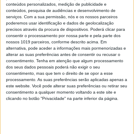
“Marca Recomendada”, “Prémio 5 Estrelas” e “Escolha do
conteúdos personalizados, medição de publicidade e
Consumidor” pelo terceiro ano consecutivo. A marca renova
conteúdos, pesquisa de audiências e desenvolvimento de
serviços.
Com a sua permissão, nós e os nossos parceiros
ainda, em 2025, o selo Escolha Sustentável e o prémio “A
poderemos usar identificação e dados de geolocalização
Melhor Loja”.
precisos através da procura de dispositivos. Poderá clicar para
consentir o processamento por nossa parte e pela parte dos
nossos 1019 parceiros, conforme descrito acima. Em
alternativa, pode aceder a informações mais pormenorizadas e
Palavras-chave:
alterar as suas preferências antes de consentir ou recusar o
Capa Infantil EVA para iPad
Fones Bluetooth
consentimento.
Tenha em atenção que algum processamento
dos seus dados pessoais poderá não exigir o seu
Headphones Wireless
iservices
máquina fotográfica
consentimento, mas que tem o direito de se opor a esse
processamento. As suas preferências serão aplicadas apenas a
este website. Você pode alterar suas preferências ou retirar seu
consentimento a qualquer momento voltando a este site e
clicando no botão "Privacidade" na parte inferior da página.