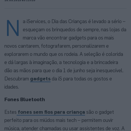
N
a iServices, o Dia das Crianças é levado a sério –
esqueçam os brinquedos de sempre, nas lojas da
marca vão encontrar gadgets para os mais
novos cantarem, fotografarem, personalizarem e
explorarem o mundo que os rodeia. A seleção é colorida
e dá largas à imaginação, a tecnologia e a brincadeira
dão as mãos para que o dia 1 de junho seja inesquecível.
Descubram
gadgets
da iS para todas os gostos e
idades.
Fones Bluetooth
Estes
fones sem fios para criança
são o gadget
perfeito para os miúdos mais tech – permitem ouvir
música, atender chamadas ou usar assistentes de voz. A