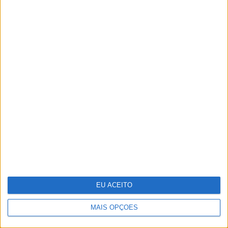
A VISÃO Se7e desta semana – edição
1742
EU ACEITO
MAIS OPÇÕES