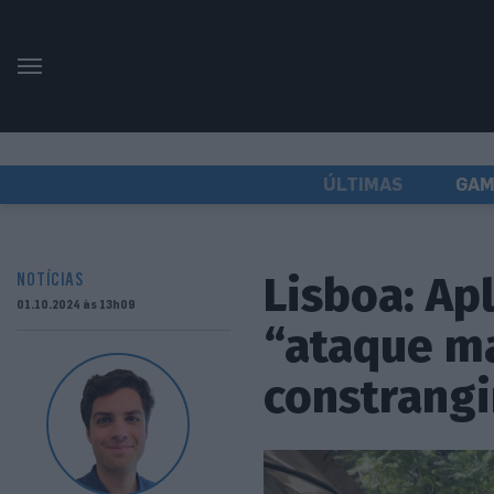
ÚLTIMAS
GAM
Lisboa: Ap
NOTÍCIAS
01.10.2024 às 13h09
“ataque ma
constrangi