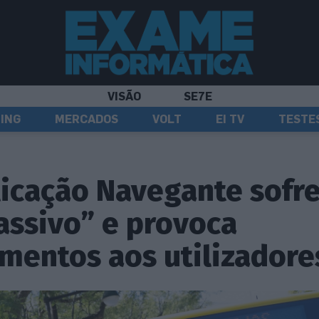
VISÃO
SE7E
ING
MERCADOS
VOLT
EI TV
TESTE
licação Navegante sofr
ssivo” e provoca
mentos aos utilizadore