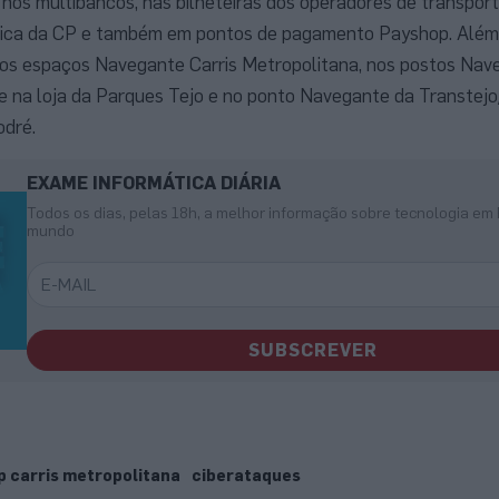
nos multibancos, nas bilheteiras dos operadores de transport
ica da CP e também em pontos de pagamento Payshop. Além 
nos espaços Navegante Carris Metropolitana, nos postos Nave
e na loja da Parques Tejo e no ponto Navegante da Transtejo
odré.
EXAME INFORMÁTICA DIÁRIA
Todos os dias, pelas 18h, a melhor informação sobre tecnologia em 
mundo
SUBSCREVER
p carris metropolitana
ciberataques