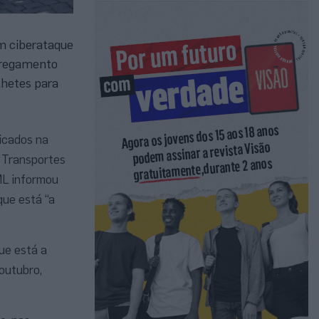
um ciberataque
arregamento
lhetes para
icados na
a Transportes
ML informou
que está “a
ue está a
outubro,