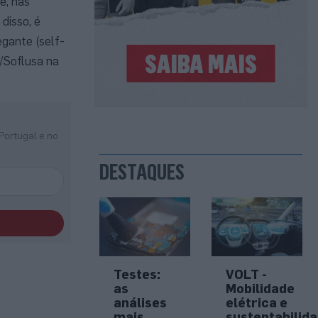
e, nas
disso, é
gante (self-
/Soflusa na
Portugal e no
DESTAQUES
Testes:
VOLT -
as
Mobilidade
análises
elétrica e
mais
sustentabilid