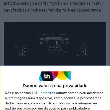
acústico, espaço e conforto a bordo, prestações muito
satisfatórias e muita tecnologia na área da segurança.
Pela primeira vez conseguimos um consumo médio bem abaixo do
Damos valor à sua privacidade
que foi indicado pela marca: apenas 5,4 l/100 km
Nós e os nossos 1019
parceiros
armazenamos e/ou acedemos
Tome Note
a informações num dispositivo, como cookies, e processamos
dados pessoais, como identificadores únicos e informações
padrão enviadas por um dispositivo para publicidade e
Preço:
desde €45.400