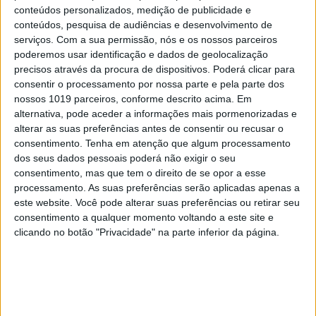
conteúdos personalizados, medição de publicidade e
conteúdos, pesquisa de audiências e desenvolvimento de
Características
serviços.
Com a sua permissão, nós e os nossos parceiros
Potência 145/184 CV (gasolina/elétrico) ○ Binário
poderemos usar identificação e dados de geolocalização
175/315 Nm ○ Acel. 0-100 km/h: 9,2 s ○ Vel. máx 180
precisos através da procura de dispositivos. Poderá clicar para
consentir o processamento por nossa parte e pela parte dos
km/h ○ Consumo indicado: 7,3 l/100 km (medido: 5,4
nossos 1019 parceiros, conforme descrito acima. Em
l/100 km) ○ 4,600xx2,117×1,855 (CxLxA)
alternativa, pode aceder a informações mais pormenorizadas e
alterar as suas preferências antes de consentir ou recusar o
Interface
Fraco
consentimento.
Tenha em atenção que algum processamento
Navegação
Bom
dos seus dados pessoais poderá não exigir o seu
consentimento, mas que tem o direito de se opor a esse
Comunicações
Bom
processamento. As suas preferências serão aplicadas apenas a
Aux. à condução
Muito bom
este website. Você pode alterar suas preferências ou retirar seu
consentimento a qualquer momento voltando a este site e
Desempenho: 4
clicando no botão "Privacidade" na parte inferior da página.
Características: 4
Qualidade/preço: 4
Global: 4