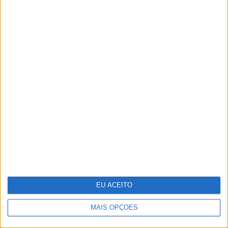
para todos
12 supermodelos dos anos 80-90 que
ainda estão no top
EU ACEITO
MAIS OPÇÕES