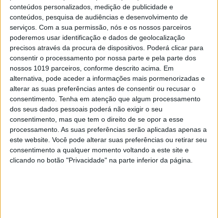
conteúdos personalizados, medição de publicidade e
País vai atraindo.
conteúdos, pesquisa de audiências e desenvolvimento de
serviços.
Com a sua permissão, nós e os nossos parceiros
poderemos usar identificação e dados de geolocalização
Para alavancar o desenvolvimento do País, será
precisos através da procura de dispositivos. Poderá clicar para
preciso continuar a desalavancar o Estado, as
consentir o processamento por nossa parte e pela parte dos
nossos 1019 parceiros, conforme descrito acima. Em
empresas e as famílias. Também aqui, os avanços
alternativa, pode aceder a informações mais pormenorizadas e
foram significativos desde a grande crise
alterar as suas preferências antes de consentir ou recusar o
financeira. O Estado tem um excedente, a dívida
consentimento.
Tenha em atenção que algum processamento
dos seus dados pessoais poderá não exigir o seu
começou a cair e a ideia de contas públicas
consentimento, mas que tem o direito de se opor a esse
equilibradas reúne hoje amplo consenso. Mas
processamento. As suas preferências serão aplicadas apenas a
teremos de encontrar uma fórmula que concilie
este website. Você pode alterar suas preferências ou retirar seu
consentimento a qualquer momento voltando a este site e
esse equilíbrio com pressões inevitáveis sobre a
clicando no botão "Privacidade" na parte inferior da página.
despesa futura, nas áreas da defesa, da transição
climática, da saúde, da educação e das pensões.
Do lado do setor privado, também houve
mudanças, a começar pela redução do grau de