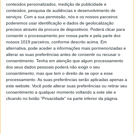
tem a diversidade de recursos que nós temos”.
conteúdos personalizados, medição de publicidade e
conteúdos, pesquisa de audiências e desenvolvimento de
serviços.
Com a sua permissão, nós e os nossos parceiros
Uma política de Estado industrial que passa pela
poderemos usar identificação e dados de geolocalização
precisos através da procura de dispositivos. Poderá clicar para
valorização da natureza e, consequentemente, a
consentir o processamento por nossa parte e pela parte dos
sua proteção, defende. No terreno, a Fundação
nossos 1019 parceiros, conforme descrito acima. Em
Oceano Azul tem projetos, em diferentes fases de
alternativa, pode aceder a informações mais pormenorizadas e
alterar as suas preferências antes de consentir ou recusar o
execução: “Temos uma iniciativa com as
consentimento.
Tenha em atenção que algum processamento
comunidades, no Algarve, que foi entregue ao
dos seus dados pessoais poderá não exigir o seu
Governo há um ano e meio e que tarda em ser
consentimento, mas que tem o direito de se opor a esse
processamento. As suas preferências serão aplicadas apenas a
implementada”. Já nos Açores, em parceria com o
este website. Você pode alterar suas preferências ou retirar seu
governo regional, a fundação prepara-se para
consentimento a qualquer momento voltando a este site e
proteger 30% do mar das ilhas já no próximo ano,
clicando no botão "Privacidade" na parte inferior da página.
com ciência, processos participativos e liderança
política – “São três coisas fundamentais para
conseguir fazer esta proteção”.