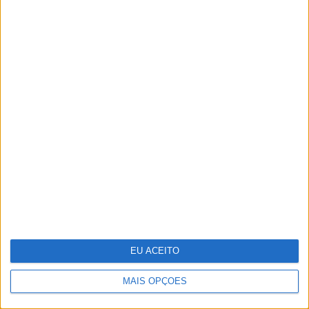
Ralis de regularidade: das apps
gratuitas às sondas, conheça a
tecnologia que pode usar para ser
competitivo
EU ACEITO
MAIS OPÇÕES
Jornalistas Nelma Serpa Pinto e