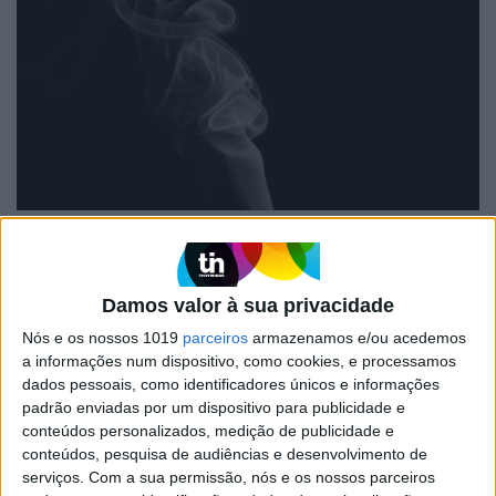
O VALE ERA VERDE
Fumo e civilização
Ao banir o fumo, a nossa civilização eliminou
Damos valor à sua privacidade
uma imagem inteira do mundo: tudo o que fazia
Nós e os nossos 1019
parceiros
armazenamos e/ou acedemos
da vida uma coisa menos eficaz e, por isso
a informações num dispositivo, como cookies, e processamos
mesmo, mais habitável. Os escritores, por
exemplo. Não é que se escreva melhor com um
dados pessoais, como identificadores únicos e informações
cigarro, mas é prudente desconfiar de tudo
padrão enviadas por um dispositivo para publicidade e
quanto se possa dizer sem vício e sem cinza
conteúdos personalizados, medição de publicidade e
conteúdos, pesquisa de audiências e desenvolvimento de
serviços.
Com a sua permissão, nós e os nossos parceiros