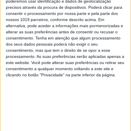
poderemos usar identificação e dados de geolocalização
precisos através da procura de dispositivos. Poderá clicar para
consentir o processamento por nossa parte e pela parte dos
nossos 1019 parceiros, conforme descrito acima. Em
alternativa, pode aceder a informações mais pormenorizadas e
alterar as suas preferências antes de consentir ou recusar o
consentimento.
Tenha em atenção que algum processamento
dos seus dados pessoais poderá não exigir o seu
consentimento, mas que tem o direito de se opor a esse
processamento. As suas preferências serão aplicadas apenas a
este website. Você pode alterar suas preferências ou retirar seu
O VALE ERA VERDE
consentimento a qualquer momento voltando a este site e
A Bola e o Monstro
clicando no botão "Privacidade" na parte inferior da página.
Os Angine de Poitrine e o Mundial interessam
porque, escondida por baixo do grotesco e do
ruído visual, há uma promessa de forma. Quando
ela finalmente surge, redime-nos, pobres
criaturas caídas: cabeças de pasta de papel ou
estádios inteiros a berrar pela sua pequena
eternidade. Tanto faz