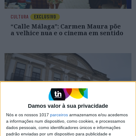
CULTURA
EXCLUSIVO
“Calle Málaga”: Carmen Maura põe
a velhice nua e o cinema em sentido
Damos valor à sua privacidade
Nós e os nossos 1017
parceiros
armazenamos e/ou acedemos
OPINIÃO
a informações num dispositivo, como cookies, e processamos
dados pessoais, como identificadores únicos e informações
Carta aberta: Hospitais para as
padrão enviadas por um dispositivo para publicidade e