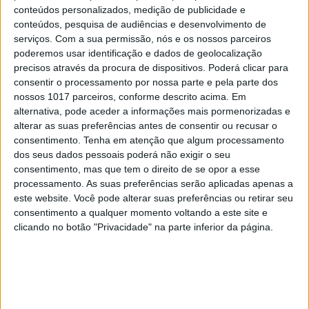
Misericórdias: pragmatismo ou
conteúdos personalizados, medição de publicidade e
obsessão ideológica?
conteúdos, pesquisa de audiências e desenvolvimento de
serviços.
Com a sua permissão, nós e os nossos parceiros
poderemos usar identificação e dados de geolocalização
precisos através da procura de dispositivos. Poderá clicar para
consentir o processamento por nossa parte e pela parte dos
nossos 1017 parceiros, conforme descrito acima. Em
alternativa, pode aceder a informações mais pormenorizadas e
alterar as suas preferências antes de consentir ou recusar o
consentimento.
Tenha em atenção que algum processamento
dos seus dados pessoais poderá não exigir o seu
consentimento, mas que tem o direito de se opor a esse
processamento. As suas preferências serão aplicadas apenas a
este website. Você pode alterar suas preferências ou retirar seu
consentimento a qualquer momento voltando a este site e
CULTURA
EXCLUSIVO
clicando no botão "Privacidade" na parte inferior da página.
Carlos Paião: a história de um
cometa