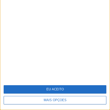
Deus, intuição e Rock and Roll
EU ACEITO
MAIS OPÇÕES