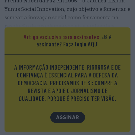
Prémio Nobel da Paz em 2006 – o Católica-Lisbon
Yunus Social Innovation, cujo objetivo é fomentar e
semear a inovação social como ferramenta na
resolução de problemas sociais e ambientais.
Artigo exclusivo para assinantes.
Já é
O pedido surgiu em tom sério durante o encontro
assinante?
Faça login AQUI
festivo de membros dos centros da rede Yunus
Centre (são mais de cem, no mundo) que o atual
chefe do governo provisório do Bangladesh tem
A INFORMAÇÃO INDEPENDENTE, RIGOROSA E DE
por costume fazer coincidir com o seu dia de anos,
CONFIANÇA É ESSENCIAL PARA A DEFESA DA
28 de junho. Suspenso por causa da perseguição
DEMOCRACIA. PRECISAMOS DE SI: COMPRE A
que lhe foi movida, durante mais de uma década,
REVISTA E APOIE O JORNALISMO DE
pela então primeira-ministra Sheikh Hasina
QUALIDADE. PORQUE É PRECISO TER VISÃO.
(autoexilada na Índia, desde agosto de 2024), o
tradicional encontro seria retomado este verão,
ASSINAR
para gáudio daqueles que estiveram no
Bangabhaban, o palácio presidencial, outrora