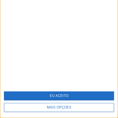
Keep the coins, I want change: um
mapa para a sustentabilidade
empresarial em 2025
EU ACEITO
MAIS OPÇÕES
Os “looks” dos famosos na