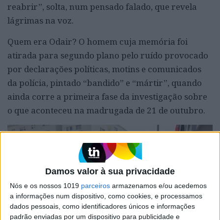
reabrir”, solta, num pensado falado, que revela
lágrimas na voz.
Quem era Odair? O homem cuja memória foi
atirada para segundo plano pelo ruído provocado
por declarações políticas, motins e comunicados
da polícia, pintado “bandido” e “mártir”, quando
ainda corre a primeira fase da investigação sobre
o que aconteceu na madrugada de 21 de outubro.
Damos valor à sua privacidade
Nós e os nossos 1019
parceiros
armazenamos e/ou acedemos
a informações num dispositivo, como cookies, e processamos
dados pessoais, como identificadores únicos e informações
padrão enviadas por um dispositivo para publicidade e