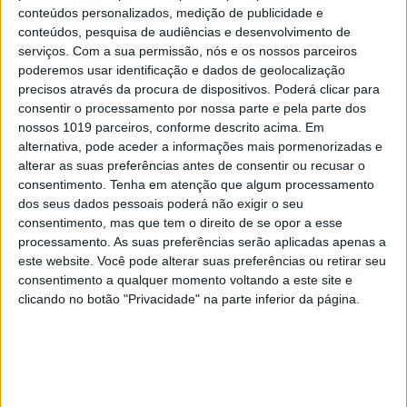
conteúdos personalizados, medição de publicidade e
conteúdos, pesquisa de audiências e desenvolvimento de
serviços.
Com a sua permissão, nós e os nossos parceiros
poderemos usar identificação e dados de geolocalização
precisos através da procura de dispositivos. Poderá clicar para
Revolta
O bairro do Zambujal saiu à rua para prestar
consentir o processamento por nossa parte e pela parte dos
homenagem a Odair, mas a noite trouxe violência Foto: João
Relvas/LUSA
nossos 1019 parceiros, conforme descrito acima. Em
alternativa, pode aceder a informações mais pormenorizadas e
Odair Moniz nasceu na Praia, capital de Cabo
alterar as suas preferências antes de consentir ou recusar o
consentimento.
Tenha em atenção que algum processamento
Verde, em 1981. Era um jovem adulto, a sentir o
dos seus dados pessoais poderá não exigir o seu
sabor dos 18 anos, quando abandonou a terra
consentimento, mas que tem o direito de se opor a esse
natal, para tentar a sua sorte em Portugal. A
processamento. As suas preferências serão aplicadas apenas a
este website. Você pode alterar suas preferências ou retirar seu
primeira casa – se assim se pode chamar – foi no
consentimento a qualquer momento voltando a este site e
bairro 6 de Maio, na Damaia, “aldeia” de barracas
clicando no botão "Privacidade" na parte inferior da página.
compacta e labiríntica, com locais onde o Sol não
entrava, ruelas que não permitiam sequer abrir
um guarda-chuva. O bairro, plantado na terra
batida, foi erguido, desde a década de 1970, por