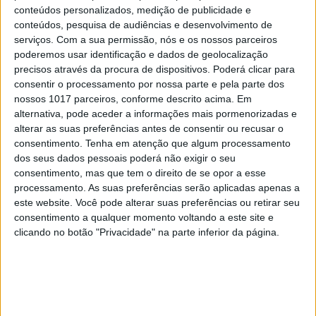
conteúdos personalizados, medição de publicidade e
conteúdos, pesquisa de audiências e desenvolvimento de
serviços.
Com a sua permissão, nós e os nossos parceiros
poderemos usar identificação e dados de geolocalização
precisos através da procura de dispositivos. Poderá clicar para
consentir o processamento por nossa parte e pela parte dos
nossos 1017 parceiros, conforme descrito acima. Em
alternativa, pode aceder a informações mais pormenorizadas e
alterar as suas preferências antes de consentir ou recusar o
consentimento.
Tenha em atenção que algum processamento
dos seus dados pessoais poderá não exigir o seu
consentimento, mas que tem o direito de se opor a esse
EDIÇÃO 1744
processamento. As suas preferências serão aplicadas apenas a
este website. Você pode alterar suas preferências ou retirar seu
consentimento a qualquer momento voltando a este site e
clicando no botão "Privacidade" na parte inferior da página.
MAIS VISTOS
1
Tem apneia do sono e não consegue usar a