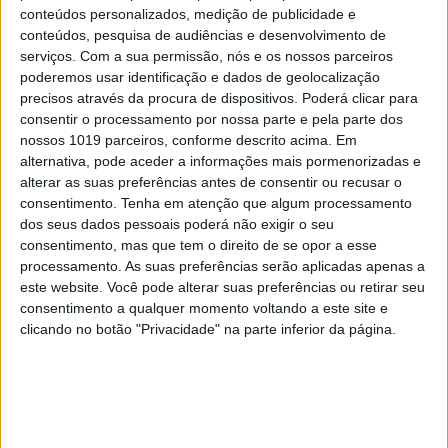
6
A longevidade não se improvisa
conteúdos personalizados, medição de publicidade e
conteúdos, pesquisa de audiências e desenvolvimento de
7
serviços.
Com a sua permissão, nós e os nossos parceiros
“Saudade é um sentimento muito bonito, mas por
poderemos usar identificação e dados de geolocalização
vezes muito despropositado. Temos muito
precisos através da procura de dispositivos. Poderá clicar para
orgulho dessa palavra, que achamos que nos faz
consentir o processamento por nossa parte e pela parte dos
especiais, quando na verdade nos torna
cobardes’’
nossos 1019 parceiros, conforme descrito acima. Em
alternativa, pode aceder a informações mais pormenorizadas e
8
Os Lusíadas são um hospital e Guerra Junqueiro
alterar as suas preferências antes de consentir ou recusar o
uma avenida
consentimento.
Tenha em atenção que algum processamento
dos seus dados pessoais poderá não exigir o seu
9
Tem apneia do sono e não consegue usar a
consentimento, mas que tem o direito de se opor a esse
máquina CPAP? Há uma alternativa a avaliar.
processamento. As suas preferências serão aplicadas apenas a
Opinião de um dentista
este website. Você pode alterar suas preferências ou retirar seu
consentimento a qualquer momento voltando a este site e
10
4 de agosto de 1578. D. Sebastião, Ceuta: a vida
clicando no botão "Privacidade" na parte inferior da página.
complexa dos símbolos
MAIS NA VISÃO