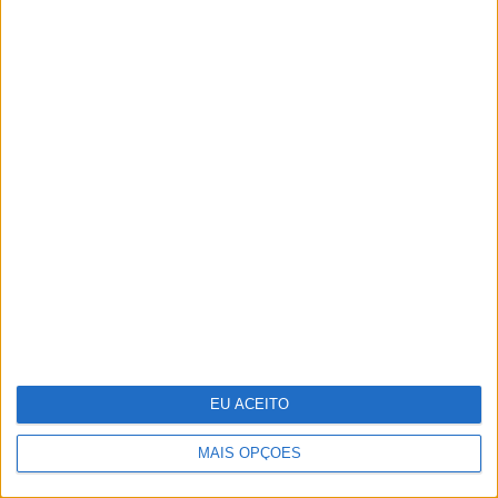
12 supermodelos dos anos 80-90 que
ainda estão no top
EU ACEITO
MAIS OPÇÕES