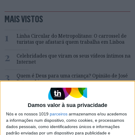
MAIS VISTOS
1
Linha Circular do Metropolitano: O carrossel de
turistas que afastará quem trabalha em Lisboa
2
Celebridades que viram os seus vídeos íntimos na
Internet
3
Quem é Deus para uma criança? Opinião de José
Brissos-Lino
4
Covas do Barroso: A luta por um modo de vida
Damos valor à sua privacidade
5
Nós e os nossos 1019
parceiros
armazenamos e/ou acedemos
O Nobel disse o que ninguém quer ouvir
a informações num dispositivo, como cookies, e processamos
dados pessoais, como identificadores únicos e informações
padrão enviadas por um dispositivo para publicidade e