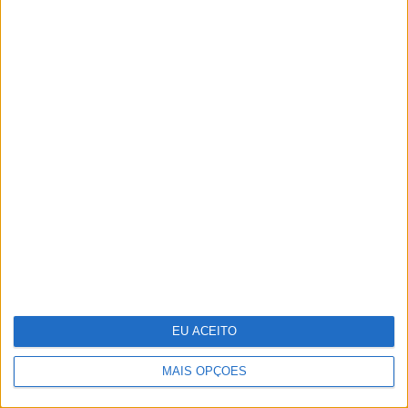
intervenção na revolução de 1974
25 peças para receber a primavera
em casa
EU ACEITO
MAIS OPÇÕES