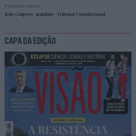
Andrade –, dividindo as opiniões do setor: entre
Palavras-chave:
críticas e aplausos.
João Caupers
mandato
Tribunal Constitucional
CAPA DA EDIÇÃO