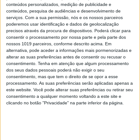
conteúdos personalizados, medição de publicidade e
OPINIÃO
conteúdos, pesquisa de audiências e desenvolvimento de
As touradas representam o País?
serviços.
Com a sua permissão, nós e os nossos parceiros
Perguntem ao povo
poderemos usar identificação e dados de geolocalização
precisos através da procura de dispositivos. Poderá clicar para
consentir o processamento por nossa parte e pela parte dos
nossos 1019 parceiros, conforme descrito acima. Em
alternativa, pode aceder a informações mais pormenorizadas e
alterar as suas preferências antes de consentir ou recusar o
consentimento.
Tenha em atenção que algum processamento
dos seus dados pessoais poderá não exigir o seu
consentimento, mas que tem o direito de se opor a esse
processamento. As suas preferências serão aplicadas apenas a
este website. Você pode alterar suas preferências ou retirar seu
consentimento a qualquer momento voltando a este site e
clicando no botão "Privacidade" na parte inferior da página.
SIMBALINOS À SEXTA
Cartoon: Um Simbalino à Sexta, por
José António Fundo