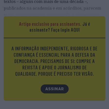
textos – alguns com mais de uma década –,
publicados na academia e em acórdãos, parecem
já ter sido esquecidas, mas o estilo e a linguagem
controversos de João Caupers não se deixaram de
Artigo exclusivo para assinantes.
Já é
fazer notar, como foi possível confirmar no
assinante?
Faça login AQUI
(invulgar) episódio da acesa troca de cartas com os
deputados da Assembleia da República sobre a
A INFORMAÇÃO INDEPENDENTE, RIGOROSA E DE
instalação da Entidade da Concorrência, projeto
CONFIANÇA É ESSENCIAL PARA A DEFESA DA
que corresponde à lei de 2019, mas que tarda em
DEMOCRACIA. PRECISAMOS DE SI: COMPRE A
sair do papel (prevendo-se agora a sua
REVISTA E APOIE O JORNALISMO DE
concretização para 2024).
QUALIDADE. PORQUE É PRECISO TER VISÃO.
Durante este período, assinalou-se o normal
funcionamento do TC, mas a intervenção pública
ASSINAR
de Caupers continuou a distanciar-se da dos seus
antecessores – contrastando com a discrição
adotada pelo anterior presidente, Manuel da Costa