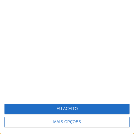
Ovos "ilibados" no caso do
colesterol
EU ACEITO
MAIS OPÇÕES