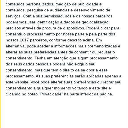
pelas suas expedições de montanhismo, passou a o
conteúdos personalizados, medição de publicidade e
conteúdos, pesquisa de audiências e desenvolvimento de
tempo a falar com o passageiro do lado a contar as
serviços.
Com a sua permissão, nós e os nossos parceiros
suas façanhas. No momento da aterragem,
poderemos usar identificação e dados de geolocalização
perguntou-lhe o nome. O passageiro respondeu:
precisos através da procura de dispositivos. Poderá clicar para
consentir o processamento por nossa parte e pela parte dos
«Sou o Neil Armstrong. Prazer em conhecê-lo.»
nossos 1017 parceiros, conforme descrito acima. Em
Conclusão: o ditado “o silêncio é de ouro, a palavra
alternativa, pode aceder a informações mais pormenorizadas e
é de prata”, validado entretanto pela ciência, é um
alterar as suas preferências antes de consentir ou recusar o
consentimento.
Tenha em atenção que algum processamento
exercício de sabedoria. De inteligência emocional.
dos seus dados pessoais poderá não exigir o seu
consentimento, mas que tem o direito de se opor a esse
Para saber mais
processamento. As suas preferências serão aplicadas apenas a
este website. Você pode alterar suas preferências ou retirar seu
consentimento a qualquer momento voltando a este site e
Katy Murphy e o poder da escuta: “Só
clicando no botão "Privacidade" na parte inferior da página.
podemos ser íntimos de alguém se formos
capazes de ouvir. Se não conseguimos fazê-
lo connosco, menos ainda com outros”