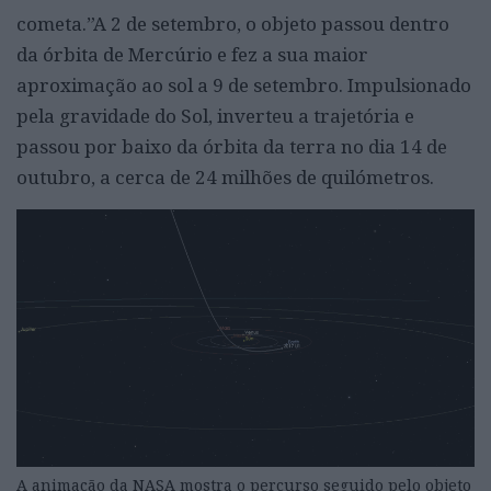
cometa.”A 2 de setembro, o objeto passou dentro
da órbita de Mercúrio e fez a sua maior
aproximação ao sol a 9 de setembro. Impulsionado
pela gravidade do Sol, inverteu a trajetória e
passou por baixo da órbita da terra no dia 14 de
outubro, a cerca de 24 milhões de quilómetros.
A animação da NASA mostra o percurso seguido pelo objeto