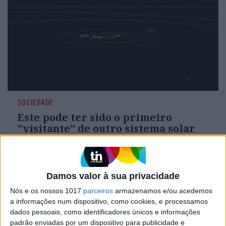
SOCIEDADE
Este pode ter sido o primeiro
"visitante" de outro sistema solar
Damos valor à sua privacidade
CAPA DA EDIÇÃO
Nós e os nossos 1017
parceiros
armazenamos e/ou acedemos
a informações num dispositivo, como cookies, e processamos
dados pessoais, como identificadores únicos e informações
padrão enviadas por um dispositivo para publicidade e