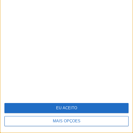
Samsung vai lançar smartphone
dobrável tríptico até final do ano
EU ACEITO
MAIS OPÇÕES