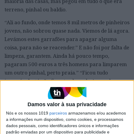
maioria das casas, mas pegou em tudo o que era
terreno, pinhal ou baldio.
“Ali ao fundo, onde temos 8 mil metros de pinheiros
jovens, não sobrou quase nada. Viemos de lá agora.
Levámos estes garrafões para apagar alguma
coisa, para não se reacender.” E não foi por falta de
limpeza, garantem. Ainda há pouco tempo,
pagaram 500 euros a três homens para limparem
um outro pinhal, perto praia.” “Ficou tudo
impecável, até vão ficar ‘embaçados’ quando
virem.”
Veja a galeria de fotos:
Damos valor à sua privacidade
Nós e os nossos 1019
parceiros
armazenamos e/ou acedemos
a informações num dispositivo, como cookies, e processamos
dados pessoais, como identificadores únicos e informações
padrão enviadas por um dispositivo para publicidade e