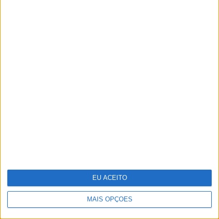
OPINIÃO
Da Índia a Portugal: quantas
pessoas?
EU ACEITO
MAIS OPÇÕES