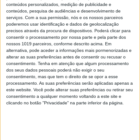
conteúdos personalizados, medição de publicidade e
conteúdos, pesquisa de audiências e desenvolvimento de
serviços.
Com a sua permissão, nós e os nossos parceiros
poderemos usar identificação e dados de geolocalização
precisos através da procura de dispositivos. Poderá clicar para
consentir o processamento por nossa parte e pela parte dos
nossos 1019 parceiros, conforme descrito acima. Em
alternativa, pode aceder a informações mais pormenorizadas e
alterar as suas preferências antes de consentir ou recusar o
1 / 24
consentimento.
Tenha em atenção que algum processamento
dos seus dados pessoais poderá não exigir o seu
Luís Barra
consentimento, mas que tem o direito de se opor a esse
Monção
processamento. As suas preferências serão aplicadas apenas a
este website. Você pode alterar suas preferências ou retirar seu
por Cesaltina Pinto
consentimento a qualquer momento voltando a este site e
clicando no botão "Privacidade" na parte inferior da página.
A manhã acordou fria, cinzenta e triste na meia
dúzia de freguesias do concelho de Monção
afetadas pelo inferno de fogo das últimos dias.