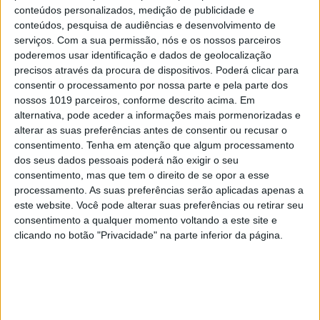
conteúdos personalizados, medição de publicidade e
PENSAR
conteúdos, pesquisa de audiências e desenvolvimento de
Viagem a Portugal. Crónica de Luís
serviços.
Com a sua permissão, nós e os nossos parceiros
Leite
poderemos usar identificação e dados de geolocalização
precisos através da procura de dispositivos. Poderá clicar para
consentir o processamento por nossa parte e pela parte dos
nossos 1019 parceiros, conforme descrito acima. Em
alternativa, pode aceder a informações mais pormenorizadas e
alterar as suas preferências antes de consentir ou recusar o
consentimento.
Tenha em atenção que algum processamento
dos seus dados pessoais poderá não exigir o seu
consentimento, mas que tem o direito de se opor a esse
processamento. As suas preferências serão aplicadas apenas a
este website. Você pode alterar suas preferências ou retirar seu
consentimento a qualquer momento voltando a este site e
clicando no botão "Privacidade" na parte inferior da página.
OPINIÃO
Spoofing: Quando o número do banco
mente