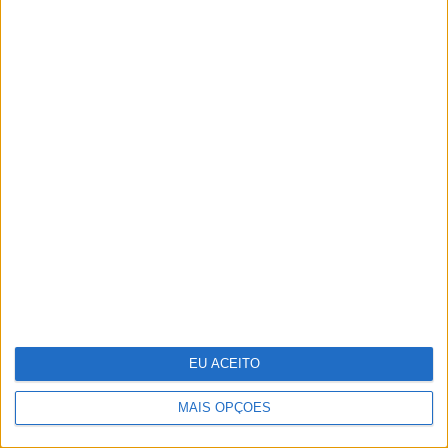
Indeed e Glassdoor vão despedir
1300 trabalhadores
EU ACEITO
MAIS OPÇÕES