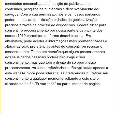
conteúdos personalizados, medição de publicidade e
conteúdos, pesquisa de audiências e desenvolvimento de
EDIÇÃO 1744
serviços.
Com a sua permissão, nós e os nossos parceiros
poderemos usar identificação e dados de geolocalização
precisos através da procura de dispositivos. Poderá clicar para
consentir o processamento por nossa parte e pela parte dos
nossos 1019 parceiros, conforme descrito acima. Em
MAIS VISTOS
alternativa, pode aceder a informações mais pormenorizadas e
alterar as suas preferências antes de consentir ou recusar o
consentimento.
Tenha em atenção que algum processamento
1
Linha Circular do Metropolitano: O carrossel de
dos seus dados pessoais poderá não exigir o seu
turistas que afastará quem trabalha em Lisboa
consentimento, mas que tem o direito de se opor a esse
processamento. As suas preferências serão aplicadas apenas a
2
Celebridades que viram os seus vídeos íntimos na
este website. Você pode alterar suas preferências ou retirar seu
Internet
consentimento a qualquer momento voltando a este site e
clicando no botão "Privacidade" na parte inferior da página.
3
Covas do Barroso: A luta por um modo de vida
4
Quem é Deus para uma criança? Opinião de José
Brissos-Lino