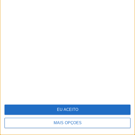
Investigadores conseguem novas
"receitas" para reprogramar
células que podem ajudar a
combater o cancro
EU ACEITO
MAIS OPÇÕES