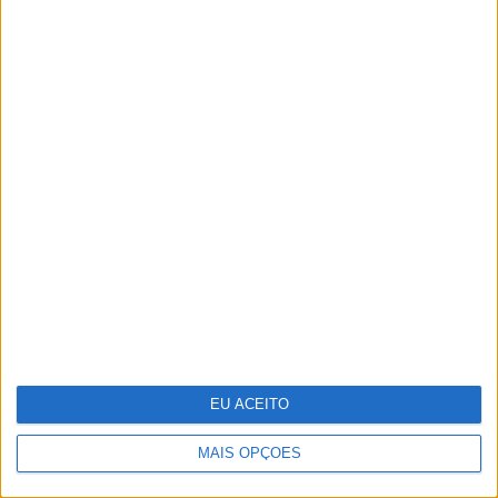
Um século de propaganda na VISÃO
História
EU ACEITO
MAIS OPÇÕES
12 supermodelos dos anos 80-90 que