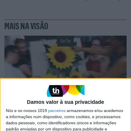
MAIS NA VISÃO
Se7e
Damos valor à sua privacidade
VISÃO SETE
EXCLUSIVO
Festas, feiras e romarias de
Nós e os nossos 1019
parceiros
armazenamos e/ou acedemos
Portugal: 15 sugestões para
a informações num dispositivo, como cookies, e processamos
celebrar a cultura popular
dados pessoais, como identificadores únicos e informações
padrão enviadas por um dispositivo para publicidade e