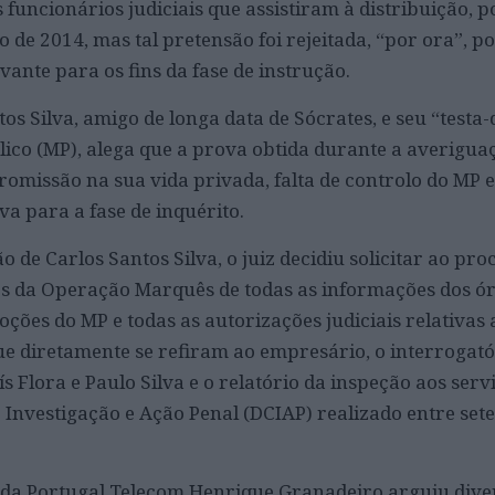
 funcionários judiciais que assistiram à distribuição, p
 de 2014, mas tal pretensão foi rejeitada, “por ora”, p
vante para os fins da fase de instrução.
s Silva, amigo de longa data de Sócrates, e seu “testa-
lico (MP), alega que a prova obtida durante a averigua
romissão na sua vida privada, falta de controlo do MP 
a para a fase de inquérito.
o de Carlos Santos Silva, o juiz decidiu solicitar ao pr
os da Operação Marquês de todas as informações dos ó
oções do MP e todas as autorizações judiciais relativas 
que diretamente se refiram ao empresário, o interrogató
ís Flora e Paulo Silva e o relatório da inspeção aos serv
Investigação e Ação Penal (DCIAP) realizado entre se
da Portugal Telecom Henrique Granadeiro arguiu dive