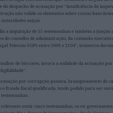
do despacho de acusação por “insuficiência do inquéri
nstrução não valide os elementos sobre contas bancária
 autoridades suíças.
iu a inquirição de 15 testemunhas e também a junção a
ões do conselho de administração, da comissão executiva
tugal Telecom SGPS entre 2006 e 2104”, inúmeros docu
mulher de Sócrates, invoca a nulidade da acusação por 
igibilidade”.
 acusação por corrupção passiva, branqueamento de cap
 e fraude fiscal qualificada, tendo pedido para ser ouv
z testemunhas.
 relevante ouvir cinco testemunhas, os ex-governantes 