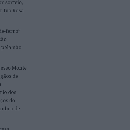
or sorteio,
or Ivo Rosa
de-ferro”
ção
e pela não
ocesso Monte
rgãos de
a
rio dos
iços do
tembro de
rsas