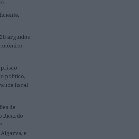
ta.
iciente,
 28 arguidos
económico-
 prisão
o político,
raude fiscal
ões de
o Ricardo
e
 Algarve, e