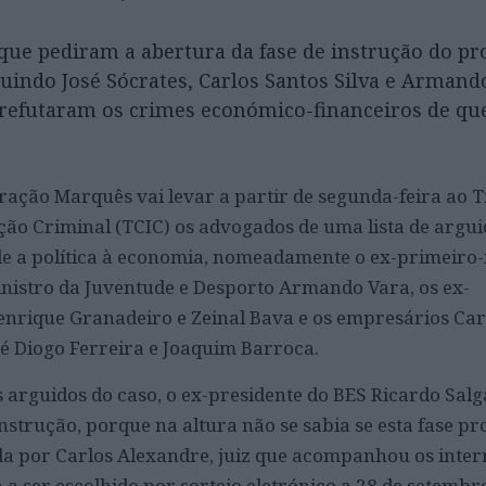
 que pediram a abertura da fase de instrução do pr
uindo José Sócrates, Carlos Santos Silva e Armand
refutaram os crimes económico-financeiros de qu
ração Marquês vai levar a partir de segunda-feira ao 
ução Criminal (TCIC) os advogados de uma lista de argu
de a política à economia, nomeadamente o ex-primeiro-
ministro da Juventude e Desporto Armando Vara, os ex-
nrique Granadeiro e Zeinal Bava e os empresários Car
osé Diogo Ferreira e Joaquim Barroca.
arguidos do caso, o ex-presidente do BES Ricardo Salg
nstrução, porque na altura não se sabia se esta fase pr
gida por Carlos Alexandre, juiz que acompanhou os inter
a a ser escolhido por sorteio eletrónico a 28 de setembr