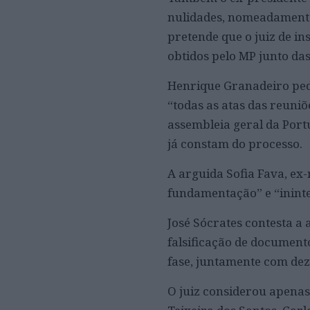
nulidades, nomeadamente 
pretende que o juiz de i
obtidos pelo MP junto das
Henrique Granadeiro ped
“todas as atas das reuni
assembleia geral da Por
já constam do processo.
A arguida Sofia Fava, ex-
fundamentação” e “inintel
José Sócrates contesta a
falsificação de documento
fase, juntamente com de
O juiz considerou apenas