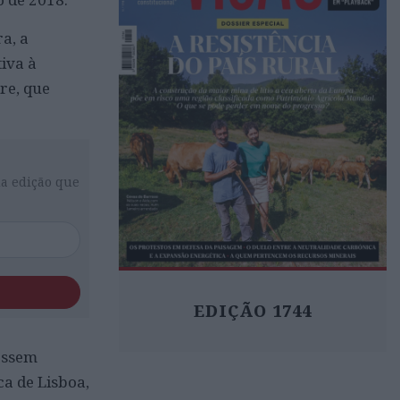
a, a
iva à
re, que
da edição que
EDIÇÃO 1744
ossem
ca de Lisboa,