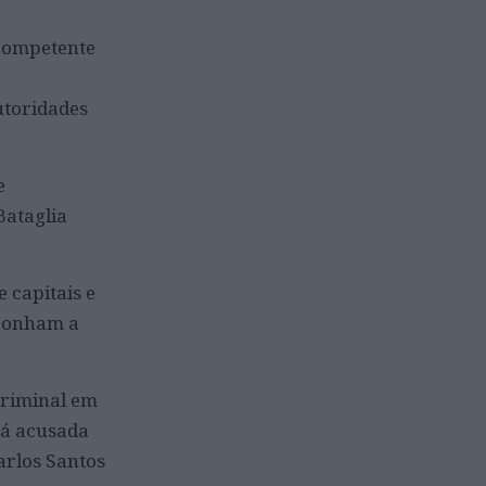
 competente
utoridades
e
Bataglia
 capitais e
eponham a
Criminal em
tá acusada
arlos Santos