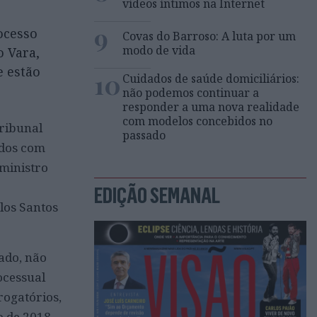
vídeos íntimos na Internet
9
ocesso
Covas do Barroso: A luta por um
modo de vida
o Vara,
e estão
10
Cuidados de saúde domiciliários:
não podemos continuar a
responder a uma nova realidade
com modelos concebidos no
Tribunal
passado
idos com
ministro
EDIÇÃO SEMANAL
los Santos
ado, não
ocessual
rogatórios,
o de 2018.