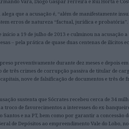
Armando Vara, Diogo Gaspar Ferreira e Rui Horta e Cos
 alega que a acusação é, “além de manifestamente insuf
istem erros de natureza “factual, jurídica e probatória”.
início a 19 de julho de 2013 e culminou na acusação a
sas – pela prática de quase duas centenas de ilícitos 
e preso preventivamente durante dez meses e depois em
o de três crimes de corrupção passiva de titular de carg
pitais, nove de falsificação de documentos e três de f
cusação sustenta que Sócrates recebeu cerca de 34 milh
, a troco de favorecimentos a interesses do ex-banqueir
o Santos e na PT, bem como por garantir a concessão d
eral de Depósitos ao empreendimento Vale do Lobo, no