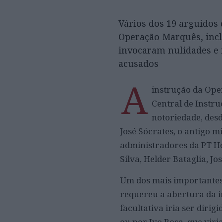
Vários dos 19 arguidos
Operação Marquês, incl
invocaram nulidades e 
acusados
A
instrução da Ope
Central de Instr
notoriedade, des
José Sócrates, o antigo 
administradores da PT He
Silva, Helder Bataglia, J
Um dos mais importantes 
requereu a abertura da i
facultativa iria ser diri
ou por Ivo Rosa, que viri