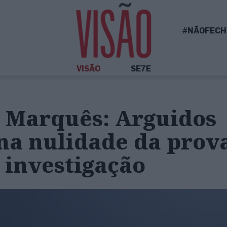
#NÃOFECH
VISÃO
SE7E
 Marquês: Arguidos
na nulidade da prov
 investigação