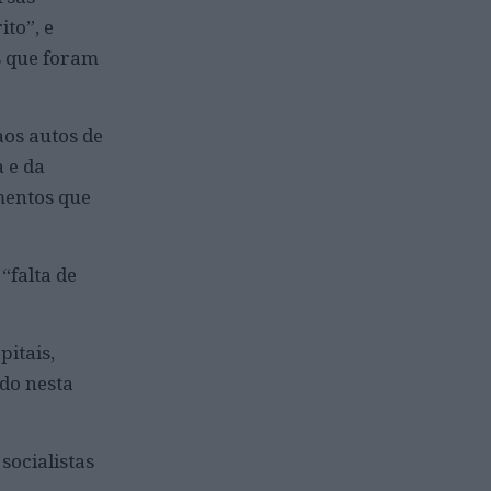
to”, e
s que foram
os autos de
 e da
mentos que
“falta de
itais,
ido nesta
socialistas