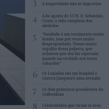
3
A longevidade não se improvisa
4
4 de agosto de 1578. D. Sebastião,
Ceuta: a vida complexa dos
símbolos
5
“Saudade é um sentimento muito
bonito, mas por vezes muito
despropositado. Temos muito
orgulho dessa palavra, que
achamos que nos faz especiais,
quando na verdade nos torna
cobardes’’
6
Os Lusíadas são um hospital e
Guerra Junqueiro uma avenida
7
Os dois primeiros presidentes da
Gulbenkian
8
Celebridades que viram os seus