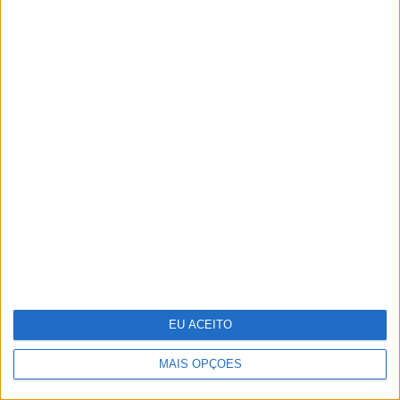
35 lugares à sombra
EU ACEITO
MAIS OPÇÕES