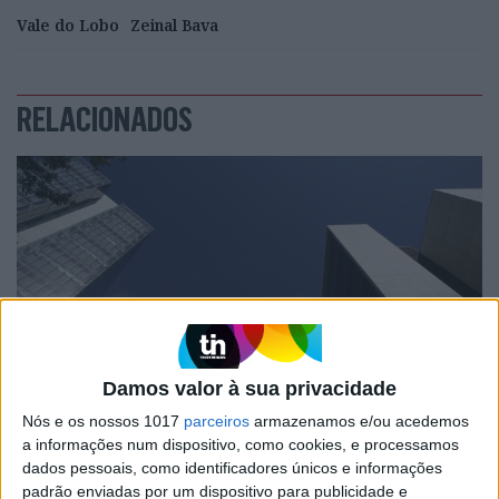
Vale do Lobo
Zeinal Bava
RELACIONADOS
Damos valor à sua privacidade
POLÍTICA
Nós e os nossos 1017
parceiros
armazenamos e/ou acedemos
Os casos que vão marcar a ‘rentrée’
a informações num dispositivo, como cookies, e processamos
judicial
dados pessoais, como identificadores únicos e informações
padrão enviadas por um dispositivo para publicidade e