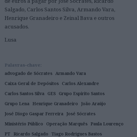
de euros a pagar por José Sócrates, Ricardo
Salgado, Carlos Santos Silva, Armando Vara,
Henrique Granadeiro e Zeinal Bava e outros
acusados.
Lusa
Palavras-chave:
advogado de Sócrates
Armando Vara
Caixa Geral de Depósitos
Carlos Alexandre
Carlos Santos Silva
GES
Grupo Espírito Santos
Grupo Lena
Henrique Granadeiro
João Araújo
José Diogo Gaspar Ferreira
José Sócrates
Ministério Público
Operação Marquês
Paula Lourenço
PT
Ricardo Salgado
Tiago Rodrigues Bastos