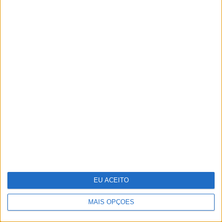
Carregamentos na rede Mobi.E
passam pela primeira vez os 700
mil num mês
EU ACEITO
MAIS OPÇÕES