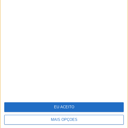
TERMOS E CONDIÇÕES DE UTILIZAÇÃO
POLÍTICA DE PRIVACIDADDE
POLÍTICA DE COOKIES
Copyright © Trust in News. Todos os direitos reservados.
EU ACEITO
MAIS OPÇÕES