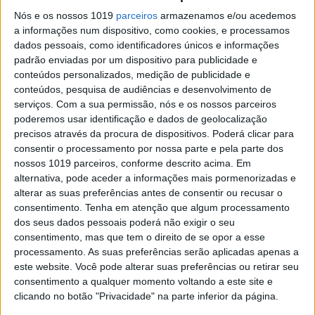
Porto
Nós e os nossos 1019
parceiros
armazenamos e/ou acedemos
a informações num dispositivo, como cookies, e processamos
O ordenado médio, bruto, de um português, é de
dados pessoais, como identificadores únicos e informações
€914. A renda de um apartamento de 70 metros
quadrados, em Alfama, custa mais. Mal lá cabem
padrão enviadas por um dispositivo para publicidade e
os filhos, quanto mais a sogra e o periquito. Os
conteúdos personalizados, medição de publicidade e
centros das principais cidades nacionais
conteúdos, pesquisa de audiências e desenvolvimento de
tornaram-se zonas de luxo para estrangeiro
serviços.
Com a sua permissão, nós e os nossos parceiros
fruir. Quais são as alternativas? E que novas
poderemos usar identificação e dados de geolocalização
zonas estão a começar a emergir nas cidades?
precisos através da procura de dispositivos. Poderá clicar para
consentir o processamento por nossa parte e pela parte dos
nossos 1019 parceiros, conforme descrito acima. Em
alternativa, pode aceder a informações mais pormenorizadas e
alterar as suas preferências antes de consentir ou recusar o
consentimento.
Tenha em atenção que algum processamento
dos seus dados pessoais poderá não exigir o seu
consentimento, mas que tem o direito de se opor a esse
processamento. As suas preferências serão aplicadas apenas a
este website. Você pode alterar suas preferências ou retirar seu
consentimento a qualquer momento voltando a este site e
clicando no botão "Privacidade" na parte inferior da página.