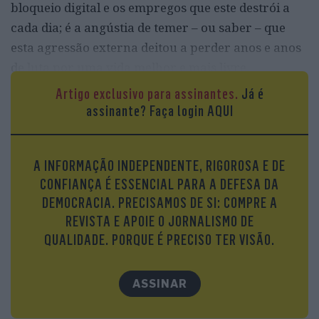
bloqueio digital e os empregos que este destrói a
cada dia; é a angústia de temer – ou saber – que
esta agressão externa deitou a perder anos e anos
de luta por uma vida melhor e mais livre.
Artigo exclusivo para assinantes.
Já é
“Não há bombas nem mísseis em ação, mas há
assinante?
Faça login AQUI
indecisão e preocupação, um amanhã incerto, uma
economia devastada, inflação e desemprego, o
apagão de internet… As pessoas estão em ruínas, a
A INFORMAÇÃO INDEPENDENTE, RIGOROSA E DE
vida não flui e não há nenhum horizonte claro nem
CONFIANÇA É ESSENCIAL PARA A DEFESA DA
a léguas de distância”, descreve na rede X
DEMOCRACIA. PRECISAMOS DE SI: COMPRE A
Hamidreza Yousefi, investigador independente na
REVISTA E APOIE O JORNALISMO DE
área das Ciências Sociais.
QUALIDADE. PORQUE É PRECISO TER VISÃO.
ASSINAR