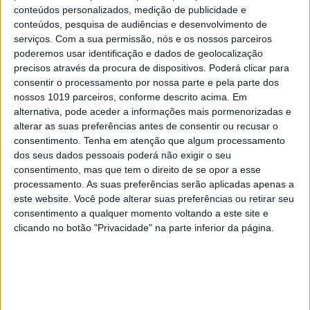
conteúdos personalizados, medição de publicidade e
OPINIÃO
conteúdos, pesquisa de audiências e desenvolvimento de
As touradas representam o País?
serviços.
Com a sua permissão, nós e os nossos parceiros
Perguntem ao povo
poderemos usar identificação e dados de geolocalização
precisos através da procura de dispositivos. Poderá clicar para
consentir o processamento por nossa parte e pela parte dos
nossos 1019 parceiros, conforme descrito acima. Em
alternativa, pode aceder a informações mais pormenorizadas e
alterar as suas preferências antes de consentir ou recusar o
consentimento.
Tenha em atenção que algum processamento
dos seus dados pessoais poderá não exigir o seu
consentimento, mas que tem o direito de se opor a esse
processamento. As suas preferências serão aplicadas apenas a
este website. Você pode alterar suas preferências ou retirar seu
consentimento a qualquer momento voltando a este site e
clicando no botão "Privacidade" na parte inferior da página.
SIMBALINOS À SEXTA
Cartoon: Um Simbalino à Sexta, por
José António Fundo