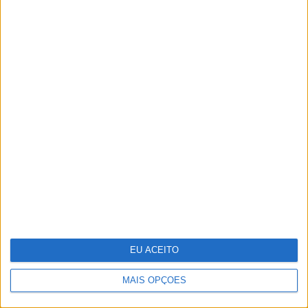
em casa
A Sagração da Primavera - Quando
a morte é também fonte de vida
EU ACEITO
MAIS OPÇÕES