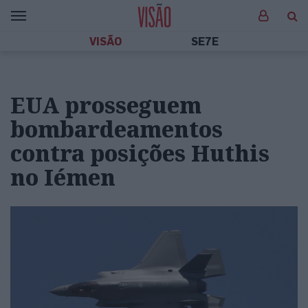
VISÃO
SE7E
EUA prosseguem
bombardeamentos
contra posições Huthis
no Iémen