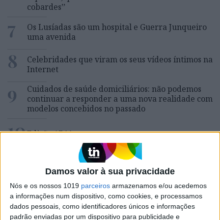
cobardes’’
7
Os Lusíadas são um hospital e Guerra Junqueiro
uma avenida
8
Celebridades que viram os seus vídeos íntimos na
Internet
9
Cuidados de saúde domiciliários: não podemos
continuar a responder a uma nova realidade com
modelos concebidos no passado
10
Edição 1744
Damos valor à sua privacidade
MAIS NA VISÃO
Nós e os nossos 1019
parceiros
armazenamos e/ou acedemos
a informações num dispositivo, como cookies, e processamos
dados pessoais, como identificadores únicos e informações
padrão enviadas por um dispositivo para publicidade e