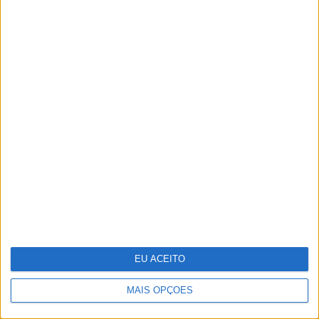
Bárbara Branco e José Condessa em
cenas eróticas em "O Crime do
Padre Amaro"
EU ACEITO
MAIS OPÇÕES