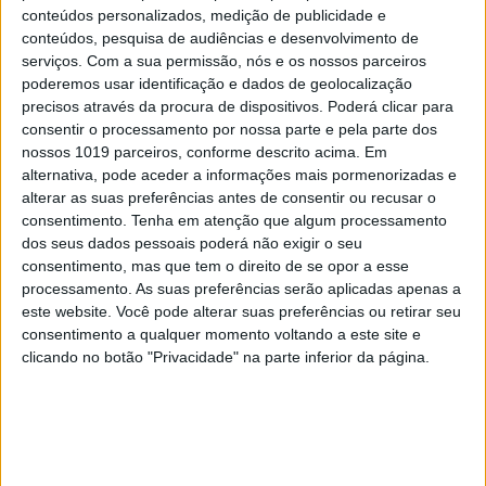
conteúdos personalizados, medição de publicidade e
outros, aumentar a formação dos profissionais de
conteúdos, pesquisa de audiências e desenvolvimento de
saúde em amamentação – para um
serviços.
Com a sua permissão, nós e os nossos parceiros
aconselhamento qualificado dos pais antes e depois
poderemos usar identificação e dados de geolocalização
precisos através da procura de dispositivos. Poderá clicar para
do nascimento -, bem como tornar obrigatória
consentir o processamento por nossa parte e pela parte dos
uma licença de maternidade paga.
nossos 1019 parceiros, conforme descrito acima. Em
alternativa, pode aceder a informações mais pormenorizadas e
PAL // ZO
alterar as suas preferências antes de consentir ou recusar o
consentimento.
Tenha em atenção que algum processamento
dos seus dados pessoais poderá não exigir o seu
consentimento, mas que tem o direito de se opor a esse
Palavras-chave:
processamento. As suas preferências serão aplicadas apenas a
INDUSTRIA ALIMENTAR
Maternidade
saúde
este website. Você pode alterar suas preferências ou retirar seu
consentimento a qualquer momento voltando a este site e
clicando no botão "Privacidade" na parte inferior da página.
CAPA DA EDIÇÃO