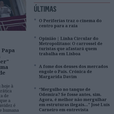
ÚLTIMAS
O Periferias traz o cinema do
centro para a raia
Opinião | Linha Circular do
Metropolitano: O carrossel de
turistas que afastará quem
o Papa
trabalha em Lisboa
a
uer"
uma
A fome dos deuses dos mercados
engole o País. Crónica de
de
Margarida Davim
 hoje à
“Mergulho no tanque de
rática
Odemira? Se fosse antes, sim.
ga de
Agora, é melhor não mergulhar
 que a
em estruturas ilegais…” José Luís
avidez é
Carneiro em entrevista
de humana