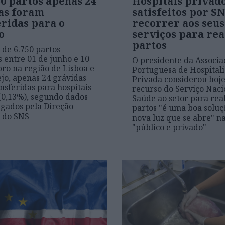
0 partos apenas 24
Hospitais privad
as foram
satisfeitos por S
eridas para o
recorrer aos seus
o
serviços para rea
partos
 de 6.750 partos
s entre 01 de junho e 10
O presidente da Associa
ro na região de Lisboa e
Portuguesa de Hospital
ejo, apenas 24 grávidas
Privada considerou hoje
nsferidas para hospitais
recurso do Serviço Naci
(0,13%), segundo dados
Saúde ao setor para rea
lgados pela Direção
partos "é uma boa soluç
 do SNS
nova luz que se abre" n
"público e privado"