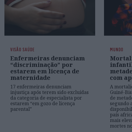
VISÃO SAÚDE
MUNDO
Enfermeiras denunciam
Mortal
“discriminação” por
infanti
estarem em licença de
metade
maternidade
com ap
17 enfermeiras denunciam
A mortali
injustiça após terem sido excluídas
Guiné-Bi
da categoria de especialista por
de metade
estarem “em gozo de licença
segundo a
parental”
disponibi
país afri
mais ele
mortes no