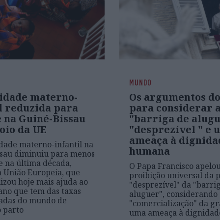
MUNDO
idade materno-
Os argumentos d
l reduzida para
para considerar 
 na Guiné-Bissau
"barriga de alug
oio da UE
"desprezível " e 
ameaça à dignida
dade materno-infantil na
humana
ssau diminuiu para menos
 na última década,
O Papa Francisco apelou
 União Europeia, que
proibição universal da p
lizou hoje mais ajuda ao
"desprezível" da "barri
cano que tem das taxas
aluguer", considerando
vadas do mundo de
"comercialização" da gr
 parto
uma ameaça à dignida