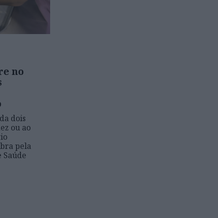
e no
s
o
da dois
ez ou ao
io
bra pela
e Saúde