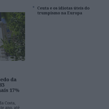
Ceuta e os idiotas úteis do
trumpismo na Europa
edo da
83
mais 17%
a Costa,
te ano, até