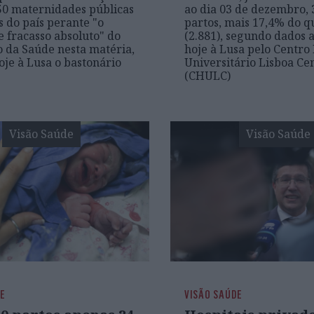
50 maternidades públicas
ao dia 03 de dezembro, 
s do país perante "o
partos, mais 17,4% do 
e fracasso absoluto" do
(2.881), segundo dados 
o da Saúde nesta matéria,
hoje à Lusa pelo Centro
oje à Lusa o bastonário
Universitário Lisboa Ce
(CHULC)
Visão Saúde
Visão Saúde
DE
VISÃO SAÚDE