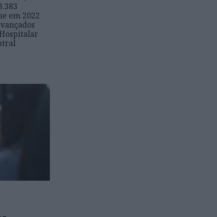
3.383
que em 2022
avançados
 Hospitalar
ntral