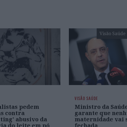
Visão Saúde
VISÃO SAÚDE
alistas pedem
Ministro da Saúd
s contra
garante que nen
ting' abusivo da
maternidade vai 
ia do leite em pó
fechada