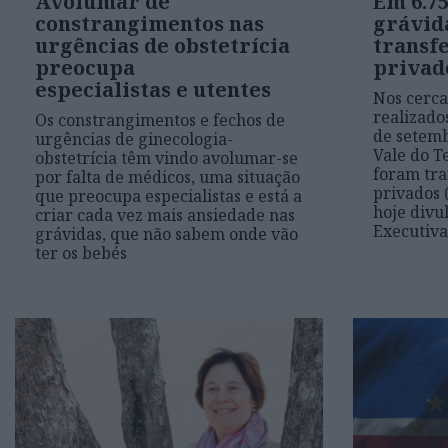
Avolumar de
Em 6.75
constrangimentos nas
grávid
urgências de obstetrícia
transf
preocupa
privad
especialistas e utentes
Nos cerca
realizado
Os constrangimentos e fechos de
de setemb
urgências de ginecologia-
Vale do T
obstetrícia têm vindo avolumar-se
foram tra
por falta de médicos, uma situação
privados 
que preocupa especialistas e está a
hoje divu
criar cada vez mais ansiedade nas
Executiva
grávidas, que não sabem onde vão
ter os bebés