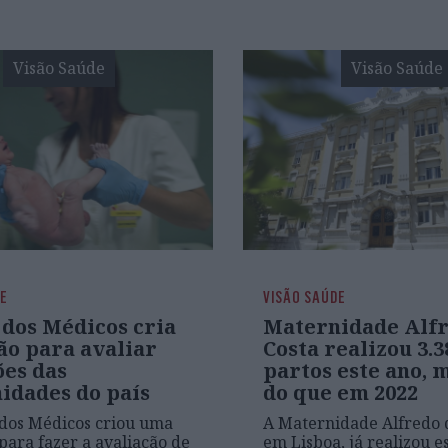
Visão Saúde
Visão Saúde
DE
VISÃO SAÚDE
dos Médicos cria
Maternidade Alfr
ão para avaliar
Costa realizou 3.3
ões das
partos este ano, 
idades do país
do que em 2022
dos Médicos criou uma
A Maternidade Alfredo d
para fazer a avaliação de
em Lisboa, já realizou es