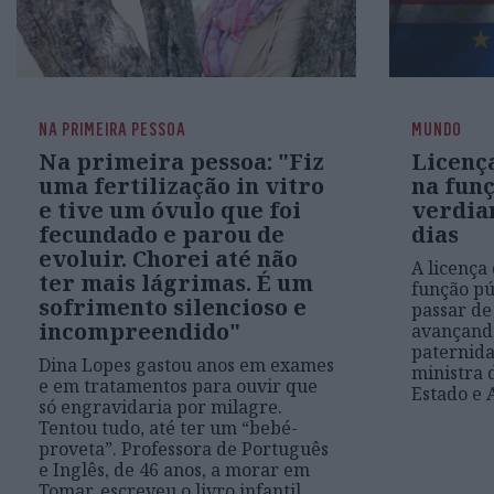
NA PRIMEIRA PESSOA
MUNDO
Na primeira pessoa: "Fiz
Licenç
uma fertilização in vitro
na funç
e tive um óvulo que foi
verdia
fecundado e parou de
dias
evoluir. Chorei até não
A licença
ter mais lágrimas. É um
função pú
sofrimento silencioso e
passar de
incompreendido"
avançando
paternida
Dina Lopes gastou anos em exames
ministra 
e em tratamentos para ouvir que
Estado e 
só engravidaria por milagre.
Tentou tudo, até ter um “bebé-
proveta”. Professora de Português
e Inglês, de 46 anos, a morar em
Tomar, escreveu o livro infantil