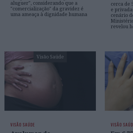
aluguer", considerando que a
cerca de 
"comercialização" da gravidez é
e privada
uma ameaça à dignidade humana
cenário d
Ministéri
revelou h
Visão Saúde
VISÃO SAÚDE
VISÃO SAÚ