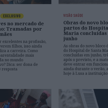
VISÃO SAÚDE
EXCLUSIVO
Obras do novo blo
es no mercado de
partos do Hospita
ho: Tramadas por
Maria concluídas
mães
junho
 excelentes na profissão,
As obras do novo bloco 
verem filhos, isso ainda
do Hospital de Santa Ma
liza a carreira. Como
concluídas em junho, tr
parentalidade mais
após o previsto, e a ma
ada no mundo
deve entrar em funcio
vo? Dica: ser dona de
ainda durante o verão,
é resposta
hoje à Lusa a instituição