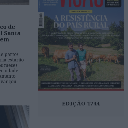
co de
l Santa
 em
de partos
ria estarão
ês meses
ternidade
namento
 avançou
EDIÇÃO 1744