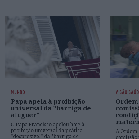
MUNDO
VISÃO SAÚ
Papa apela à proibição
Ordem 
universal da "barriga de
comiss
aluguer"
condiç
matern
O Papa Francisco apelou hoje à
proibição universal da prática
A Ordem 
"desprezível" da "barriga de
comissão 