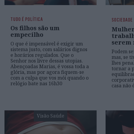
TUDO É POLÍTICA
SOCIEDADE
Os filhos são um
Mulher
empecilho
trabal
serem 
O que é impensável é exigir um
sistema justo, com salários dignos
Podem ser
e horários regulados. Que o
mas, se ti
Senhor nos livre dessas utopias.
lhes pena
Abençoadas Marias, é vossa toda a
tornar a 
glória, mas por agora fiquem-se
equilibr
com a culpa que vos mói quando o
corporati
relógio bate nas 16h30
casa não 
Visão Saúde