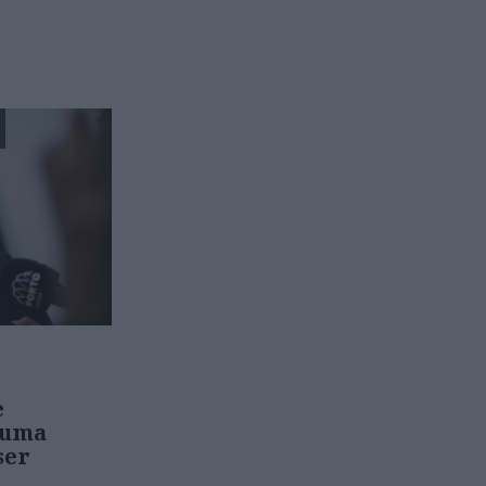
e
huma
ser