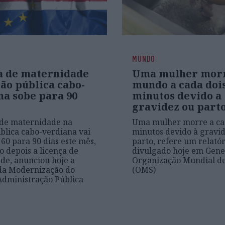
MUNDO
a de maternidade
Uma mulher morr
ão pública cabo-
mundo a cada doi
na sobe para 90
minutos devido a
gravidez ou part
 de maternidade na
Uma mulher morre a ca
blica cabo-verdiana vai
minutos devido à gravid
 60 para 90 dias este mês,
parto, refere um relatór
 depois a licença de
divulgado hoje em Gene
de, anunciou hoje a
Organização Mundial d
da Modernização do
(OMS)
Administração Pública