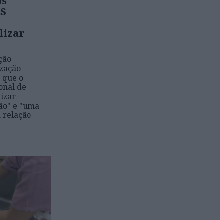
os
NS
lizar
ção
ização
 que o
onal de
lizar
ão" e "uma
a relação