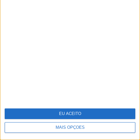
OPINIÃO
A História já não se escreve -
publica-se
EU ACEITO
MAIS OPÇÕES