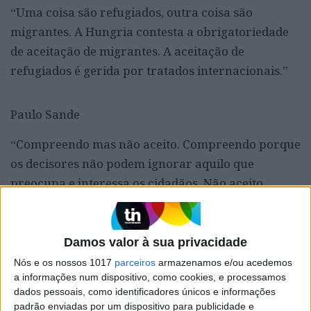
“Uma coisa são refugiados, outra coisa são
migrantes. A Hungria contesta a obrigatoriedade
de aceitação de migrantes. A aceitação de
refugiados é gerida por tratados internacionais.”
Paulo Sande
“Compreendo mas não aceito. Compreendo porque
os decisores não podem ignorar aquilo que
preocupa e interessa os cidadãos. Não aceito
porque acolher refugiados é um dever jurídico, de
direito internacional, e moral, de consciência e
sentido humanitário. Somos humanos ou não?”
Damos valor à sua privacidade
Nós e os nossos 1017
parceiros
armazenamos e/ou acedemos
ASSINE AQUI E GANHE UM
a informações num dispositivo, como cookies, e processamos
dados pessoais, como identificadores únicos e informações
SACO
.
Ao assinar está a apoiar
padrão enviadas por um dispositivo para publicidade e