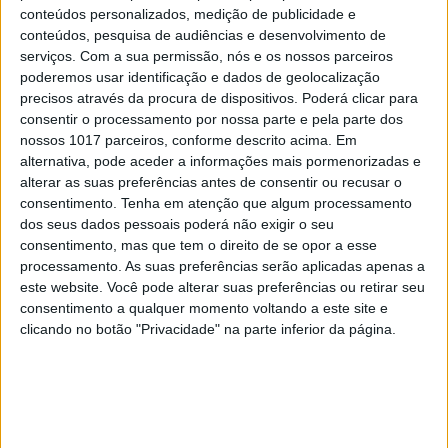
o jornalismo independente e de
conteúdos personalizados, medição de publicidade e
conteúdos, pesquisa de audiências e desenvolvimento de
qualidade – essencial para a
serviços.
Com a sua permissão, nós e os nossos parceiros
poderemos usar identificação e dados de geolocalização
defesa dos valores
precisos através da procura de dispositivos. Poderá clicar para
democráticos em Portugal
consentir o processamento por nossa parte e pela parte dos
nossos 1017 parceiros, conforme descrito acima. Em
alternativa, pode aceder a informações mais pormenorizadas e
alterar as suas preferências antes de consentir ou recusar o
consentimento.
Tenha em atenção que algum processamento
dos seus dados pessoais poderá não exigir o seu
consentimento, mas que tem o direito de se opor a esse
processamento. As suas preferências serão aplicadas apenas a
este website. Você pode alterar suas preferências ou retirar seu
consentimento a qualquer momento voltando a este site e
clicando no botão "Privacidade" na parte inferior da página.
RELACIONADOS