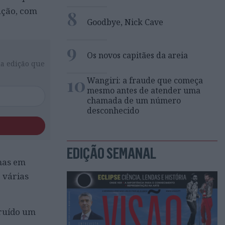
ução, com
8
Goodbye, Nick Cave
9
Os novos capitães da areia
da edição que
10
Wangiri: a fraude que começa
mesmo antes de atender uma
chamada de um número
desconhecido
EDIÇÃO SEMANAL
emas em
 várias
truído um