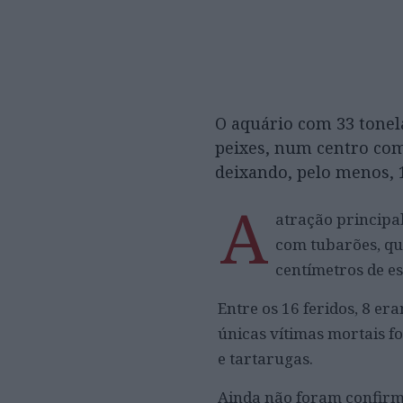
O aquário com 33 tonel
peixes, num centro com
deixando, pelo menos, 
A
atração principa
com tubarões, qu
centímetros de e
Entre os 16 feridos, 8 er
únicas vítimas mortais f
e tartarugas.
Ainda não foram confirm