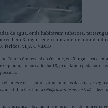
adas de água, onde habitavam tubarões, tartarugas
ercial em Xangai, cedeu subitamente, inundando 
16 feridos. VEJA O VÍDEO
l no Centro Comercial do Oriente, em Xangai, era o en
e explodiu, no passado dia 18, projetando pedaços de 
spessura.
am clientes e os restantes funcionários das lojas e segur
oram 3 tubarões-limão (
Negaprion brevirostris
) e dezen
adas as causas do acidente, mas os investigadores su