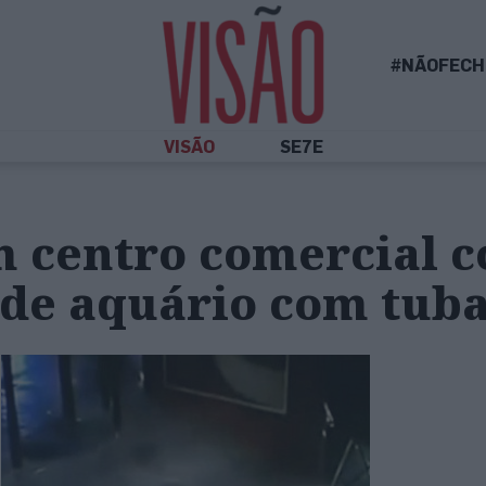
#NÃOFECH
VISÃO
SE7E
m centro comercial 
 de aquário com tub