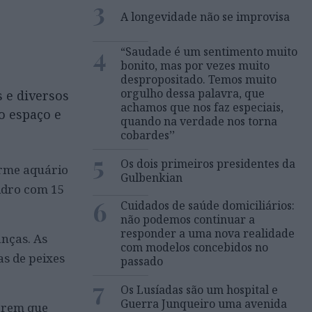
3
A longevidade não se improvisa
4
“Saudade é um sentimento muito
bonito, mas por vezes muito
despropositado. Temos muito
orgulho dessa palavra, que
 e diversos
achamos que nos faz especiais,
o espaço e
quando na verdade nos torna
cobardes’’
5
Os dois primeiros presidentes da
orme aquário
Gulbenkian
vidro com 15
6
Cuidados de saúde domiciliários:
não podemos continuar a
responder a uma nova realidade
anças. As
com modelos concebidos no
as de peixes
passado
7
Os Lusíadas são um hospital e
Guerra Junqueiro uma avenida
gerem que