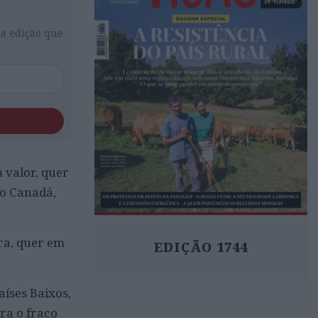
da edição que
 valor, quer
 o Canadá,
ra, quer em
EDIÇÃO 1744
íses Baixos,
ra o fraco