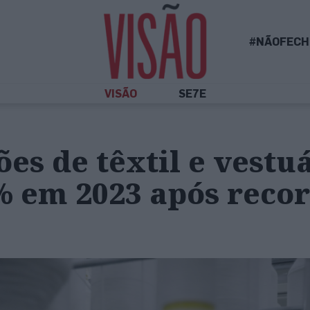
#NÃOFECH
VISÃO
SE7E
es de têxtil e vestu
% em 2023 após reco