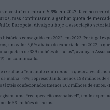
is e vestuário caíram 5,6% em 2023, face ao record
euros, mas continuaram a ganhar quota de mercad
União Europeia, divulgou hoje a associação setorial
o histórico conseguido em 2022, em 2023, Portugal exp
ros, um valor 5,6% abaixo do exportado em 2022, o qu
ma quebra de 339 milhões de euros”, avança a Associaç
ATP) em comunicado.
te resultado “em muito contribuiu” a quebra verificada
 de malha (-8%, representando menos 198 milhões de e
gos têxteis confecionados (menos 102 milhões de euros, -
 registou uma “recuperação assinalável”, tendo export
mo de 53 milhões de euros.