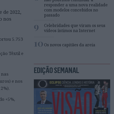
responder a uma nova realidade
com modelos concebidos no
e de 2022,
passado
o nos
9
Celebridades que viram os seus
vídeos íntimos na Internet
ortou 5.753
10
Os novos capitães da areia
e
ão Têxtil e
EDIÇÃO SEMANAL
 nas
uros) e nos
12%).
ado +5%,