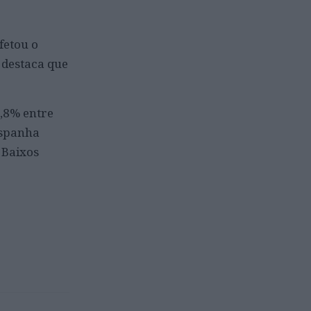
fetou o
 destaca que
0,8% entre
Espanha
 Baixos