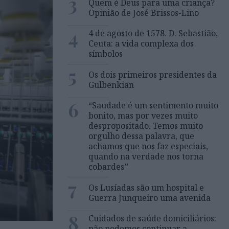
3
Quem é Deus para uma criança?
Opinião de José Brissos-Lino
4
4 de agosto de 1578. D. Sebastião,
Ceuta: a vida complexa dos
símbolos
5
Os dois primeiros presidentes da
Gulbenkian
6
“Saudade é um sentimento muito
bonito, mas por vezes muito
despropositado. Temos muito
orgulho dessa palavra, que
achamos que nos faz especiais,
quando na verdade nos torna
cobardes’’
7
Os Lusíadas são um hospital e
Guerra Junqueiro uma avenida
8
Cuidados de saúde domiciliários:
não podemos continuar a