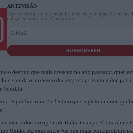
ANTEVISÃO
Fique a conhecer, em primeira mão, as principais histórias 
chega às bancas no dia seguinte
SUBSCREVER
o o destino que mais cresceu no ano passado, quer em
ndo-se ainda o aumento das exportações em valor para
a Saudita.
enta Espanha como “o destino que registou maior queb
e”.
s mercados europeus de Itália, França, Alemanha e Pa
ino Unido, surgem entre “os que mais contribuíram pa