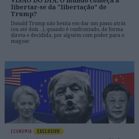
VISÃO DO DIA: O mundo começa a
libertar-se da "libertação" de
Trump?
Donald Trump não hesita em dar um passo atrás
(ou até dois…), quando é confrontado, de forma
direta e decidida, por alguém com poder para o
magoar
ECONOMIA
EXCLUSIVO