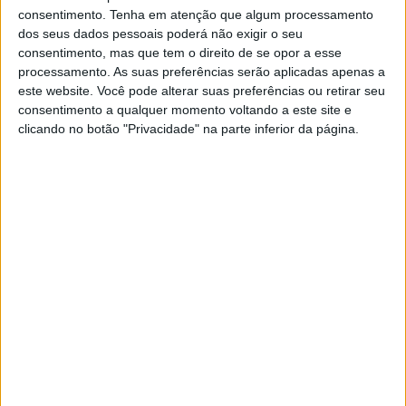
Excedente do comércio externo de
consentimento.
Tenha em atenção que algum processamento
bens da zona euro sobe para 23.600
dos seus dados pessoais poderá não exigir o seu
ME em fevereiro
consentimento, mas que tem o direito de se opor a esse
processamento. As suas preferências serão aplicadas apenas a
A balança comercial externa de bens da zona
este website. Você pode alterar suas preferências ou retirar seu
euro registou, em fevereiro, um excedente de
23,6 mil milhões de euros, face ao de 3,6 mil ME
consentimento a qualquer momento voltando a este site e
homólogo, divulga hoje o Eurostat
clicando no botão "Privacidade" na parte inferior da página.
MUNDO