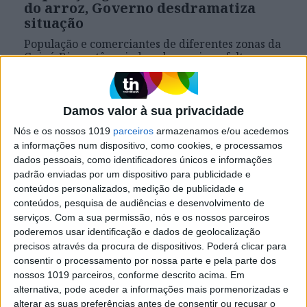
do arroz, Governo desdramatiza
situação
População e comerciantes de diferentes zonas da
Guiné-Bissau têm vindo a denunciar a falta
de arroz, base da dieta alimentar do país, no
mercado, uma situação desdramatizada pelo
Governo
Damos valor à sua privacidade
Nós e os nossos 1019
parceiros
armazenamos e/ou acedemos
a informações num dispositivo, como cookies, e processamos
dados pessoais, como identificadores únicos e informações
padrão enviadas por um dispositivo para publicidade e
conteúdos personalizados, medição de publicidade e
conteúdos, pesquisa de audiências e desenvolvimento de
serviços.
Com a sua permissão, nós e os nossos parceiros
poderemos usar identificação e dados de geolocalização
precisos através da procura de dispositivos. Poderá clicar para
consentir o processamento por nossa parte e pela parte dos
nossos 1019 parceiros, conforme descrito acima. Em
alternativa, pode aceder a informações mais pormenorizadas e
MUNDO
alterar as suas preferências antes de consentir ou recusar o