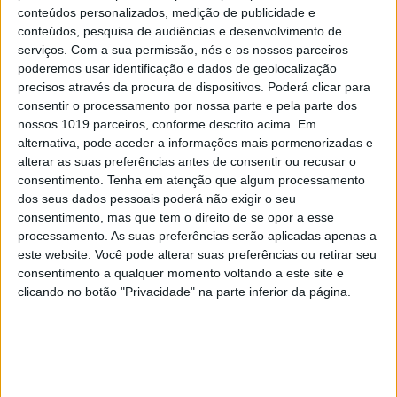
conteúdos personalizados, medição de publicidade e
mais uma machadada no setor da
conteúdos, pesquisa de audiências e desenvolvimento de
comunicação social independente,
serviços.
Com a sua permissão, nós e os nossos parceiros
nomeadamente a escrita.
poderemos usar identificação e dados de geolocalização
precisos através da procura de dispositivos. Poderá clicar para
Sou leitor da VISÃO, praticamente desde o
consentir o processamento por nossa parte e pela parte dos
primeiro número. Naturalmente que tenho
nossos 1019 parceiros, conforme descrito acima. Em
algumas críticas a fazer, não concordo com
alternativa, pode aceder a informações mais pormenorizadas e
alterar as suas preferências antes de consentir ou recusar o
tudo o que é escrito ou com algumas partes
consentimento.
Tenha em atenção que algum processamento
da revista. Mas, no essencial, a minha
dos seus dados pessoais poderá não exigir o seu
opinião é positiva e far-me-ia muita falta se
consentimento, mas que tem o direito de se opor a esse
processamento. As suas preferências serão aplicadas apenas a
a VISÃO deixasse de aparecer nas bancas.
este website. Você pode alterar suas preferências ou retirar seu
Tenho muita esperança de que a vossa
consentimento a qualquer momento voltando a este site e
vontade, a vossa força e a vossa luta deem
clicando no botão "Privacidade" na parte inferior da página.
os frutos que muita gente, que ainda
acredita na verdade, anseia e que é a
continuação da VISÃO.
Há dois órgãos de comunicação social