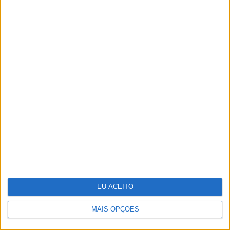
A VISÃO Se7e desta semana – edição
1742
EU ACEITO
MAIS OPÇÕES