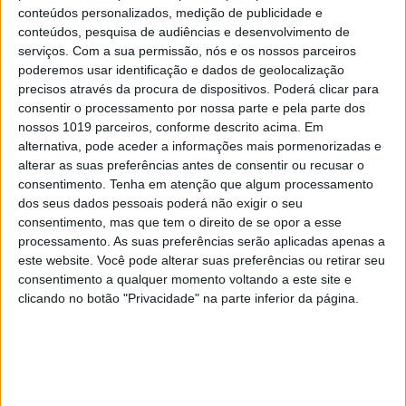
incumprimento no pagamento das prestações de
conteúdos personalizados, medição de publicidade e
forma a evitar que as famílias possam perder a sua
conteúdos, pesquisa de audiências e desenvolvimento de
serviços.
Com a sua permissão, nós e os nossos parceiros
habitação para a instituição que lhes concedeu o
poderemos usar identificação e dados de geolocalização
crédito tendo em conta as elevadas taxas de
precisos através da procura de dispositivos. Poderá clicar para
esforço implícitas. Uma determinação que obriga
consentir o processamento por nossa parte e pela parte dos
nossos 1019 parceiros, conforme descrito acima. Em
os bancos a não financiar a 100%. Num dos seus
alternativa, pode aceder a informações mais pormenorizadas e
mais recentes relatórios, o BP adianta que o crédito
alterar as suas preferências antes de consentir ou recusar o
concedido pelos bancos para comprar casa atingiu
consentimento.
Tenha em atenção que algum processamento
dos seus dados pessoais poderá não exigir o seu
90% do valor do imóvel em mais de 90% dos casos.
consentimento, mas que tem o direito de se opor a esse
processamento. As suas preferências serão aplicadas apenas a
Ricardo Sousa, CEO do grupo Century21 em
este website. Você pode alterar suas preferências ou retirar seu
Portugal, lembra também um outro fator tem
consentimento a qualquer momento voltando a este site e
estimulado a procura mesmo num momento tão
clicando no botão "Privacidade" na parte inferior da página.
conturbado como o que vivemos: “Com a
pandemia, a habitação ganhou uma dimensão que
não tinha e isso revela-se não só na aquisição de
casa como no disparar das reabilitações e