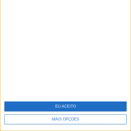
OPINIÃO
Entre a neutralidade carbónica e a
expansão energética
EU ACEITO
MAIS OPÇÕES