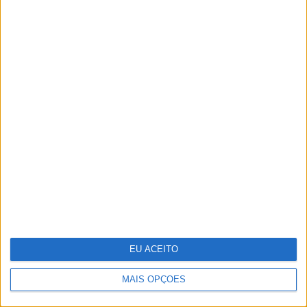
Júlia Palha arrasadora
na 4ª temporada de “O
Clube”
EU ACEITO
MAIS OPÇÕES