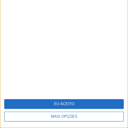
Moda: "Look" festivaleiro
EU ACEITO
MAIS OPÇÕES