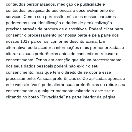
conteúdos personalizados, medição de publicidade e
conteúdos, pesquisa de audiências e desenvolvimento de
serviços.
Com a sua permissão, nós e os nossos parceiros
poderemos usar identificação e dados de geolocalização
precisos através da procura de dispositivos. Poderá clicar para
VESTÍGIOS DE AZUL
consentir o processamento por nossa parte e pela parte dos
Quem é Deus para uma criança? Opinião de José
nossos 1017 parceiros, conforme descrito acima. Em
Brissos-Lino
alternativa, pode aceder a informações mais pormenorizadas e
alterar as suas preferências antes de consentir ou recusar o
consentimento.
Tenha em atenção que algum processamento
dos seus dados pessoais poderá não exigir o seu
consentimento, mas que tem o direito de se opor a esse
processamento. As suas preferências serão aplicadas apenas a
este website. Você pode alterar suas preferências ou retirar seu
consentimento a qualquer momento voltando a este site e
clicando no botão "Privacidade" na parte inferior da página.
OPINIÃO