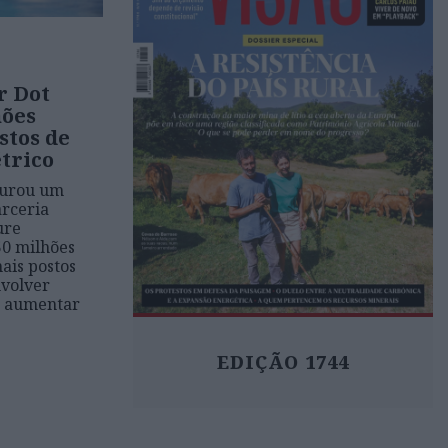
r Dot
hões
stos de
trico
gurou um
arceria
ure
50 milhões
ais postos
volver
e aumentar
EDIÇÃO 1744