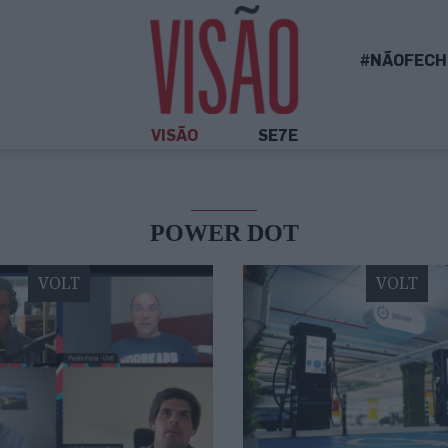
#NÃOFECH
VISÃO
SE7E
POWER DOT
VOLT
VOLT