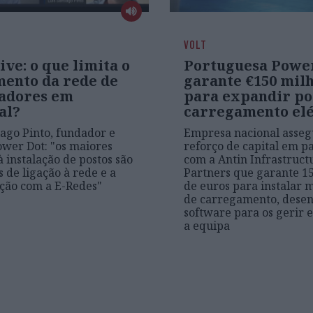
VOLT
ve: o que limita o
Portuguesa Powe
mento da rede de
garante €150 mil
adores em
para expandir po
al?
carregamento elé
iago Pinto, fundador e
Empresa nacional asse
wer Dot: "os maiores
reforço de capital em p
à instalação de postos são
com a Antin Infrastruct
s de ligação à rede e a
Partners que garante 1
ção com a E-Redes"
de euros para instalar m
de carregamento, desen
software para os gerir 
a equipa