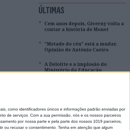
ÚLTIMAS
Cem anos depois, Giverny volta a
contar a história de Monet
“Metade do céu” está a mudar.
Opinião de António Caeiro
A Deloitte e a implosão do
Ministério da Educação
Viagem a Portugal. Crónica de
Luís Leite
Spoofing: Quando o número do
s, como identificadores únicos e informações padrão enviadas por
banco mente
nto de serviços.
Com a sua permissão, nós e os nossos parceiros
essamento por nossa parte e pela parte dos nossos 1019 parceiros,
ir ou recusar o consentimento.
Tenha em atenção que algum